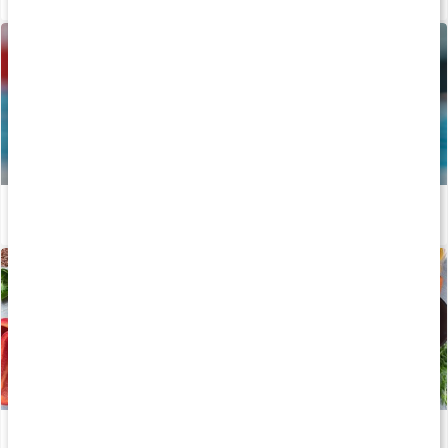
Vägen mot guldet - Tiokamparen Fredrik Samuelsson
Läs artikel
Viktiga mineraler för din kropp
Läs artikel