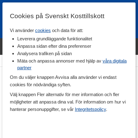
Cookies på Svenskt Kosttillskott
Vi använder
cookies
och data för att:
Fri frakt
Snabb leverans
Kundklubb
Leverera grundläggande funktionalitet
Bara idag! Handla varumärket Svenskt Kosttillskott för 600 kr & få
Anpassa sidan efter dina preferenser
shaker på köpet. »
Analysera trafiken på sidan
Hem
>
Vitaminer & Mineraler
>
Mineraler
>
Magnesium
Mäta och anpassa annonser med hjälp av
våra digitala
partner
Om du väljer knappen Avvisa alla använder vi endast
cookies för nödvändiga syften.
Välj knappen Fler alternativ för mer information och fler
möjligheter att anpassa dina val. För information om hur vi
hanterar personuppgifter, se vår
Integritetspolicy
.