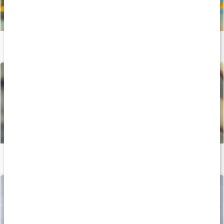
Allt om muskel- och ledhälsa
Läs artikel
Bästa kosttillskotten för hud, hår och naglar
Läs artikel