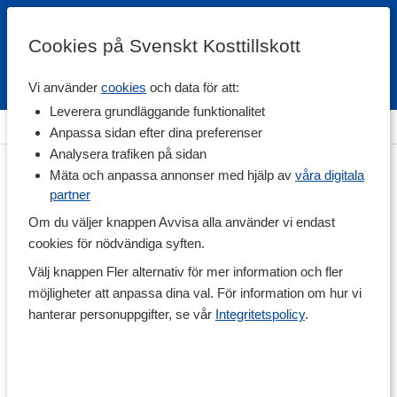
Cookies på Svenskt Kosttillskott
Vi använder
cookies
och data för att:
Fri frakt
Snabb leverans
Kundklubb
Leverera grundläggande funktionalitet
Hem
>
Hälsa
>
Led & Muskelbesvär
>
Ledtillskott
Anpassa sidan efter dina preferenser
Analysera trafiken på sidan
Mäta och anpassa annonser med hjälp av
våra digitala
partner
Om du väljer knappen Avvisa alla använder vi endast
cookies för nödvändiga syften.
Välj knappen Fler alternativ för mer information och fler
möjligheter att anpassa dina val. För information om hur vi
hanterar personuppgifter, se vår
Integritetspolicy
.