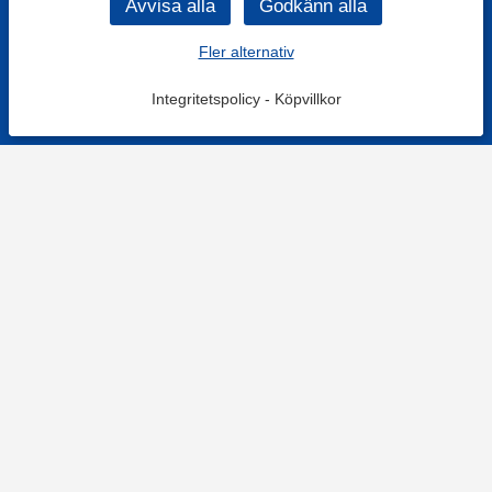
Fler alternativ
Integritetspolicy
-
Köpvillkor
KONTAKT
Kontaktformulär
TELEFON
0220601001