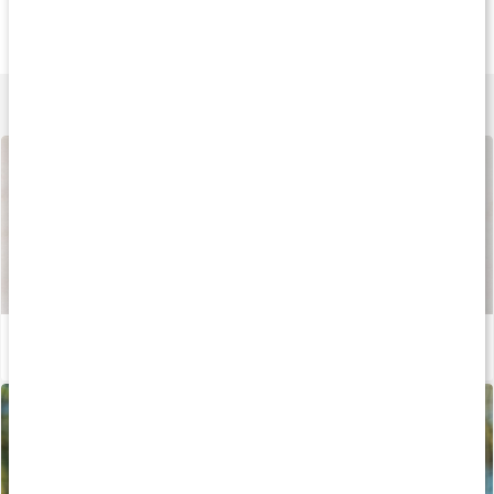
209 kr
145 kr
219 k
Core MSM Caps
MSM Pulver
MSM Kapslar
180 kaps
400 g
180 kaps
Lär dig mer
Så tillverkas våra kapslar och tabletter
Läs artikel