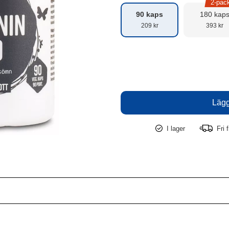
2-pac
90 kaps
180 kap
209 kr
393 kr
I lager
Fri f