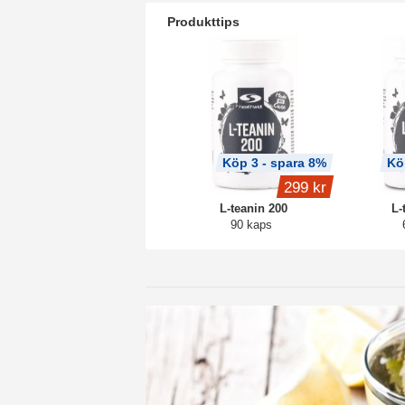
Produkttips
Köp 3 - spara 8%
Kö
299 kr
L-teanin 200
L-
90 kaps