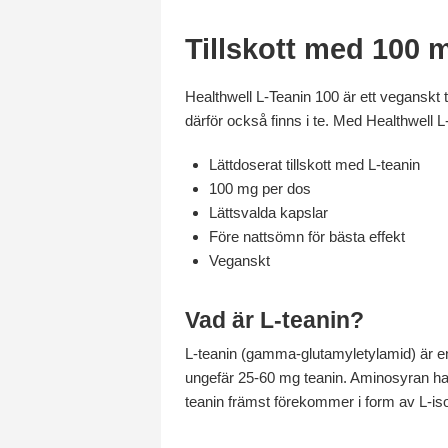
Tillskott med 100 
Healthwell L-Teanin 100 är ett veganskt 
därför också finns i te. Med Healthwell L-te
Lättdoserat tillskott med L-teanin
100 mg per dos
Lättsvalda kapslar
Före nattsömn för bästa effekt
Veganskt
Vad är L-teanin?
L-teanin (gamma-glutamyletylamid) är en
ungefär 25-60 mg teanin. Aminosyran har
teanin främst förekommer i form av L-is