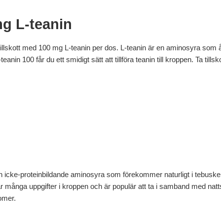
mg L-teanin
tillskott med 100 mg L-teanin per dos. L-teanin är en aminosyra som 
anin 100 får du ett smidigt sätt att tillföra teanin till kroppen. Ta tills
 icke-proteinbildande aminosyra som förekommer naturligt i tebuskens
 många uppgifter i kroppen och är populär att ta i samband med natts
omer.