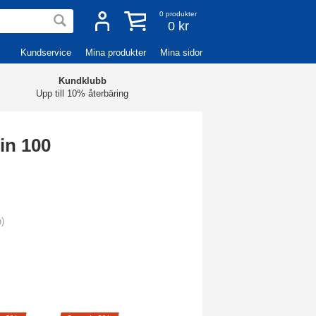
0
produkter
0 kr
Kundservice
Mina produkter
Mina sidor
Kundklubb
Upp till 10% återbäring
in 100
n)