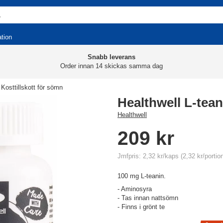
ation
Snabb leverans
Order innan 14 skickas samma dag
Kosttillskott för sömn
Healthwell L-tean
Healthwell
209 kr
Jmfpris: 2,32 kr/kaps (2,32 kr/portio
100 mg L-teanin.
- Aminosyra
- Tas innan nattsömn
- Finns i grönt te