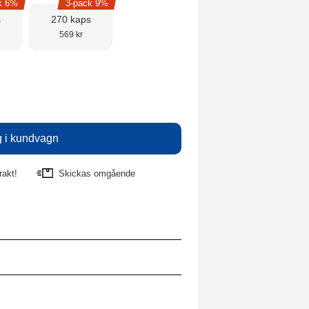
k 6%
3-pack 9%
s
270 kaps
569 kr
rakt!
Skickas omgående