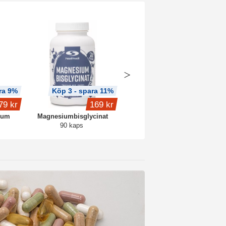
ra 9%
Köp 3 - spara 11%
79 kr
169 kr
1 649 kr
ium
Magnesiumbisglycinat
Core Protein Pro
90 kaps
3 kg