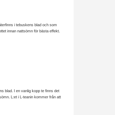
återfinns i tebuskens blad och som
kottet innan nattsömn för bästa effekt.
 blad. I en vanlig kopp te finns det
ömn. L:et i L-teanin kommer från att