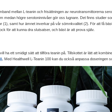
 samband mellan L-teanin och frisättningen av neurotransmittorerna se
em medan högre serotoninnivåer gör oss lugnare. Det finns studier so
, samt hur ämnet inverkar på vår sömnkvalitet (2). För att få bäst e
ck för att kunna dra slutsatser, och bäst är att prova själv.
l ha ett smidigt sätt att tillföra teanin på. Tillskottet är lätt att kom
A
. Med Healthwell L-Teanin 100 kan du också anpassa doseringen s