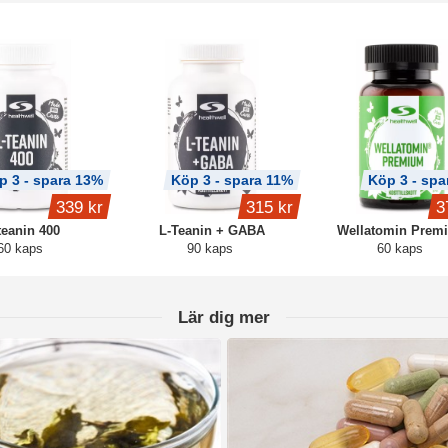
p 3 - spara 13%
Köp 3 - spara 11%
Köp 3 - spa
339 kr
315 kr
3
teanin 400
L-Teanin + GABA
Wellatomin Prem
60 kaps
90 kaps
60 kaps
Lär dig mer