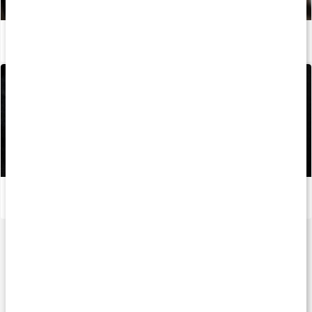
Guide: Så använder du armbågsskydd
Läs artikel
Guide: Så använder du magnesium för bättre grepp
Läs artikel