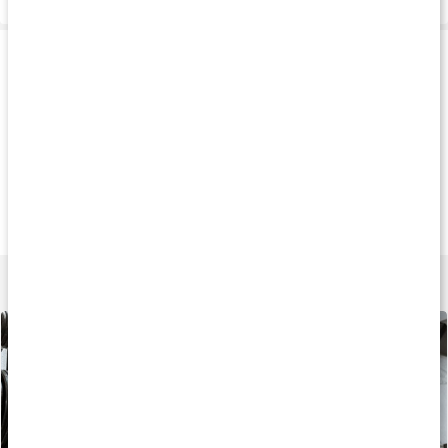
Produkttips
Andra har köpt
20%
Andra har köp
199 kr
151 kr
299 k
Wrist Wraps
Wrist Wrap
Knee Wraps
Black
1 par
Black
Lär dig mer