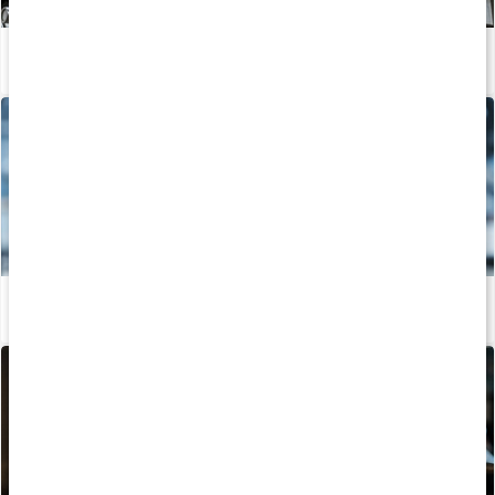
Träningsschema: Helkroppspass 3 dagar
Läs artikel
Det här bör du veta när du börjar styrketräna
Läs artikel