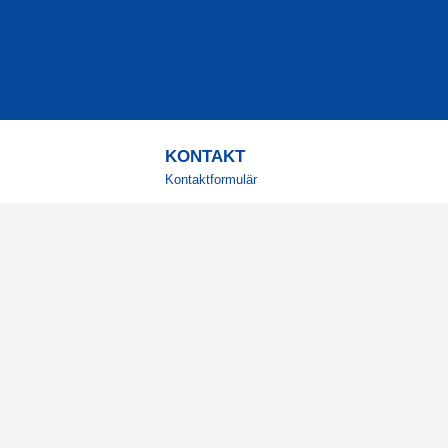
KONTAKT
Kontaktformulär
TELEFON
0220601001
Vardagar: 09:00-12:00
E-POST
info@svensktkosttillskott.se
MINA SIDOR
Logga in