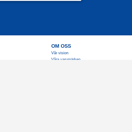
OM OSS
Vår vision
Våra varumärken
Vår historia
Tillgänglighet
Återförsäljare
Karriär
Samarbeten
Ambassadörsteam