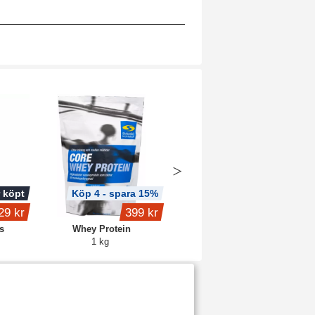
 köpt
Köp 4 - spara 15%
Köp 2 - spara 6%
29 kr
399 kr
fr.
159 kr
s
Whey Protein
Core Creatine
1 kg
Blue raspberry