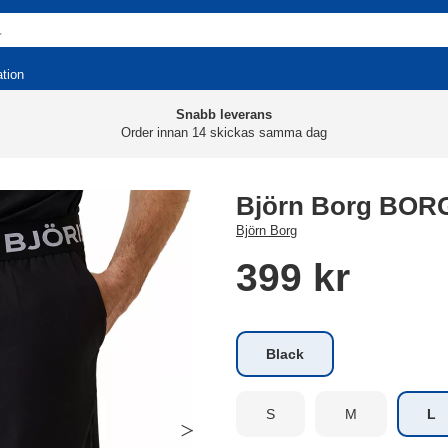
ation
Snabb leverans
Order innan 14 skickas samma dag
Björn Borg BORG
Björn Borg
399 kr
Black
S
M
L