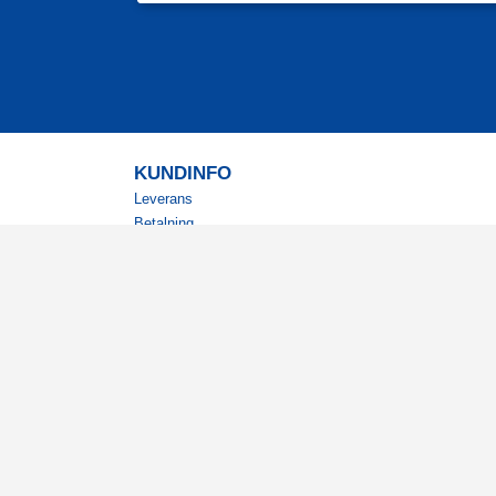
KUNDINFO
Leverans
Betalning
Returer
Köpvillkor
Kundklubb
Studentrabatt
Militärrabatt
Kontaktuppgifter Läkemedelsverket