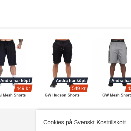
Andra har köpt
Andra har köpt
Andra har
449 kr
549 kr
4
al Mesh Shorts
GW Hudson Shorts
GW Mesh Short
Cookies på Svenskt Kosttillskott