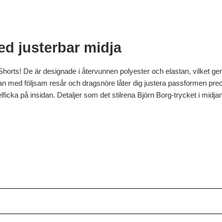
d justerbar midja
 Shorts! De är designade i återvunnen polyester och elastan, vilket ge
jan med följsam resår och dragsnöre låter dig justera passformen prec
ficka på insidan. Detaljer som det stilrena Björn Borg-trycket i midj