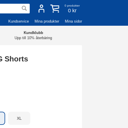
0
produkter
0 kr
Kundservice
Mina produkter
Mina sidor
Kundklubb
Upp till 10% återbäring
 Shorts
XL