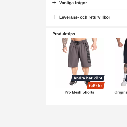
Vanliga frågor
Leverans- och returvillkor
Produkttips
Andra har köpt
649 kr
Pro Mesh Shorts
Origin