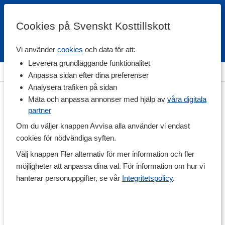
Cookies på Svenskt Kosttillskott
Vi använder
cookies
och data för att:
Fri frakt
Snabb leverans
Kundklubb
Leverera grundläggande funktionalitet
Hem
>
Träningskläder
>
Shorts
Anpassa sidan efter dina preferenser
Analysera trafiken på sidan
Mäta och anpassa annonser med hjälp av
våra digitala
partner
Om du väljer knappen Avvisa alla använder vi endast
cookies för nödvändiga syften.
Välj knappen Fler alternativ för mer information och fler
möjligheter att anpassa dina val. För information om hur vi
hanterar personuppgifter, se vår
Integritetspolicy
.