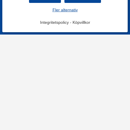
Fler alternativ
Integritetspolicy
-
Köpvillkor
KONTAKT
Kontaktformulär
TELEFON
0220601001