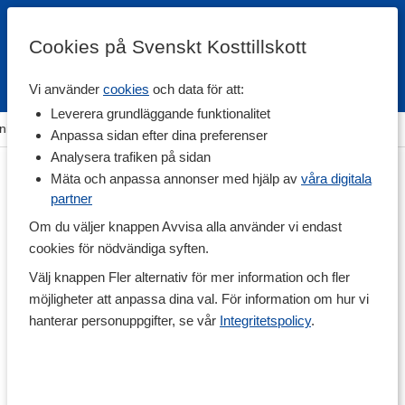
Cookies på Svenskt Kosttillskott
Vi använder
cookies
och data för att:
Fri frakt
Snabb leverans
Kundklubb
Leverera grundläggande funktionalitet
ning & Tillbehör
>
Träningsutrustning
>
Dragremmar & grepp
Anpassa sidan efter dina preferenser
Analysera trafiken på sidan
Mäta och anpassa annonser med hjälp av
våra digitala
partner
Om du väljer knappen Avvisa alla använder vi endast
cookies för nödvändiga syften.
Välj knappen Fler alternativ för mer information och fler
möjligheter att anpassa dina val. För information om hur vi
hanterar personuppgifter, se vår
Integritetspolicy
.