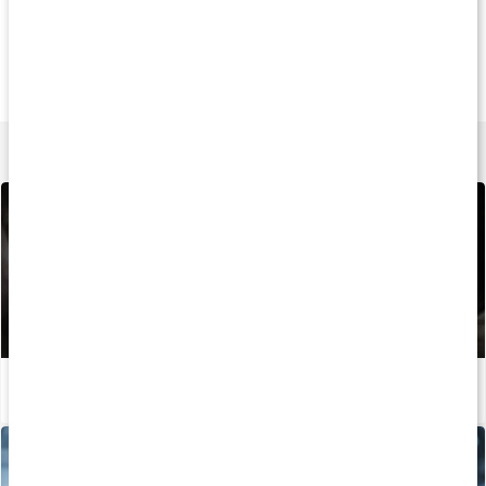
20%
Andra har köpt
Andra har köp
143 kr
329 kr
199 k
Lifting Straps
Lifting Strap
Lifting Straps
1 par
Black
Black
Lär dig mer
Guide: Så använder du dragremmar
Läs artikel