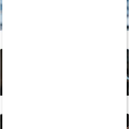
Det här bör du veta när du börjar styrketräna
Läs artikel
Stor guide: Så bygger du starka axlar
Läs artikel