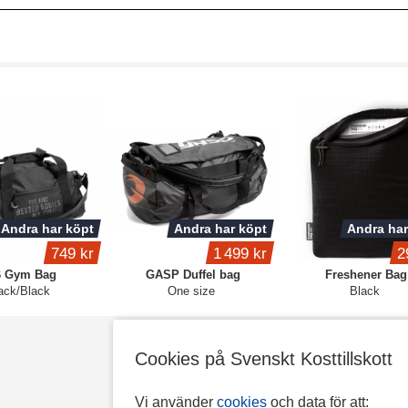
Andra har köpt
Andra har köpt
Andra har
749 kr
1 499 kr
2
 Gym Bag
GASP Duffel bag
Freshener Bag
ack/Black
One size
Black
Cookies på Svenskt Kosttillskott
Vi använder
cookies
och data för att: