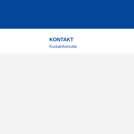
KONTAKT
Kontaktformulär
TELEFON
0220601001
Vardagar: 09:00-12:00
E-POST
info@svensktkosttillskott.se
MINA SIDOR
Logga in