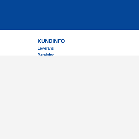
KUNDINFO
Leverans
Betalning
Returer
Köpvillkor
Kundklubb
Studentrabatt
Militärrabatt
Kontaktuppgifter Läkemedelsverket