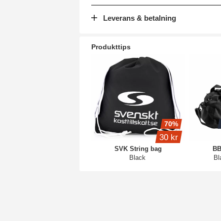
Leverans & betalning
Produkttips
70%
30 kr
SVK String bag
BB
Black
Bl