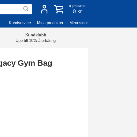
0
produkter
0 kr
Kundservice
Mina produkter
Mina sidor
Kundklubb
Upp till 10% återbäring
egacy Gym Bag