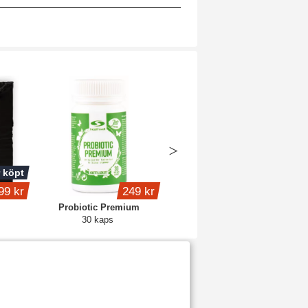
 köpt
Köp 4 - spara 15%
99 kr
249 kr
399 kr
Probiotic Premium
Whey Protein
30 kaps
1 kg