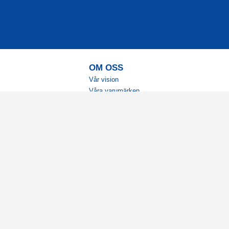
OM OSS
Vår vision
Våra varumärken
Vår historia
Tillgänglighet
Återförsäljare
Karriär
Samarbeten
Ambassadörsteam