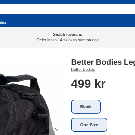
ation
Snabb leverans
Order innan 14 skickas samma dag
Better Bodies L
Better Bodies
499 kr
Black
One Size