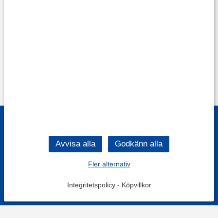
Fler alternativ
Integritetspolicy
-
Köpvillkor