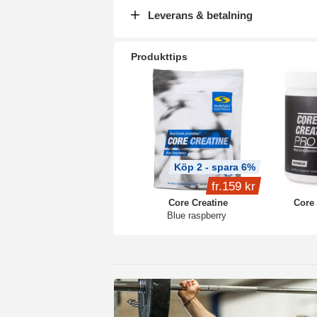
Leverans & betalning
Produkttips
Köp 2 - spara 6%
fr.
159 kr
Core Creatine
Core 
Blue raspberry