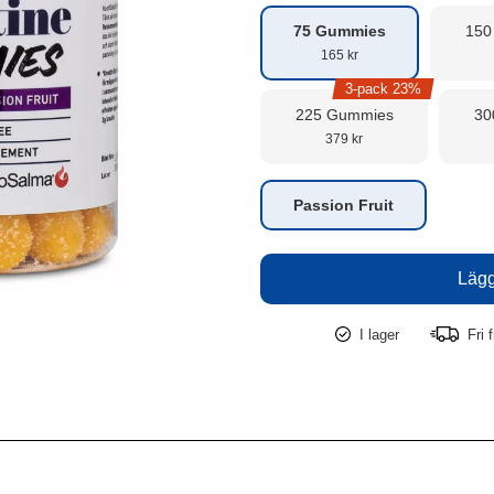
75 Gummies
150
165 kr
3-pack 23%
225 Gummies
30
379 kr
Passion Fruit
I lager
Fri f