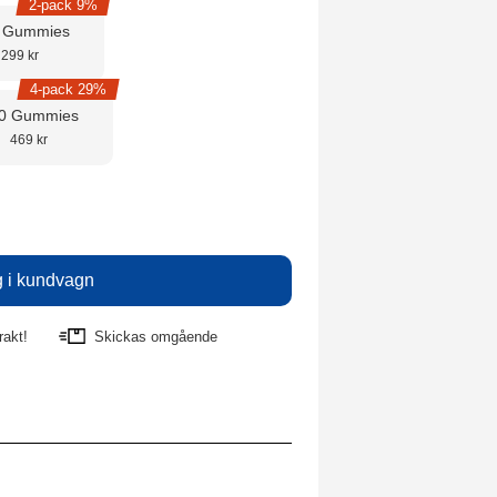
2-pack 9%
 Gummies
299 kr
4-pack 29%
0 Gummies
469 kr
rakt!
Skickas omgående