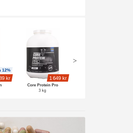
a 12%
Köp 4 - spara 15%
89 kr
1 649 kr
399 kr
n
Core Protein Pro
Whey Protein
3 kg
1 kg