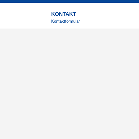
KONTAKT
Kontaktformulär
TELEFON
0220601001
Vardagar: 09:00-12:00
E-POST
info@svensktkosttillskott.se
MINA SIDOR
Logga in