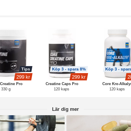
Tips
Köp 3 - spara 8%
Köp 3 - spar
299 kr
299 kr
2
Creatine Pro
Creatine Caps Pro
Core Kre-Alkaly
330 g
120 kaps
120 kaps
Lär dig mer