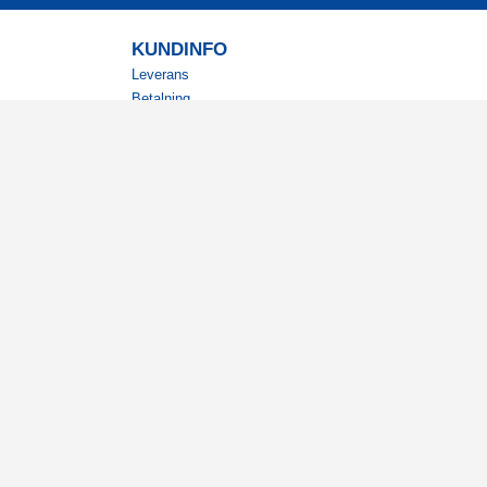
KUNDINFO
Leverans
Betalning
Returer
Köpvillkor
Kundklubb
Studentrabatt
Militärrabatt
Kontaktuppgifter Läkemedelsverket