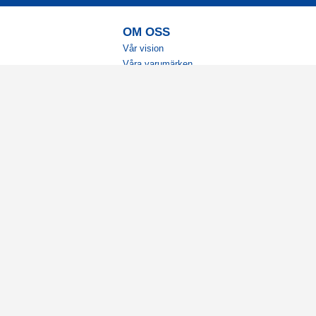
OM OSS
Vår vision
Våra varumärken
Vår historia
Tillgänglighet
Återförsäljare
Karriär
Samarbeten
Ambassadörsteam