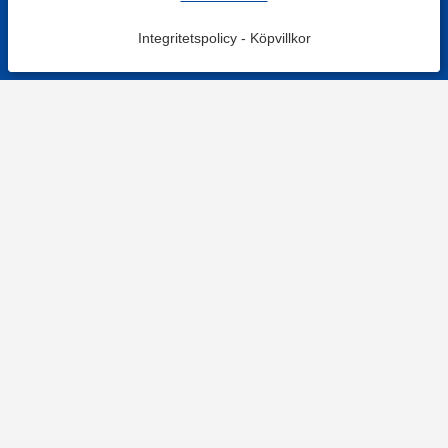
Integritetspolicy
-
Köpvillkor
KONTAKT
Kontaktformulär
TELEFON
0220601001
Vardagar: 09:00-12:00