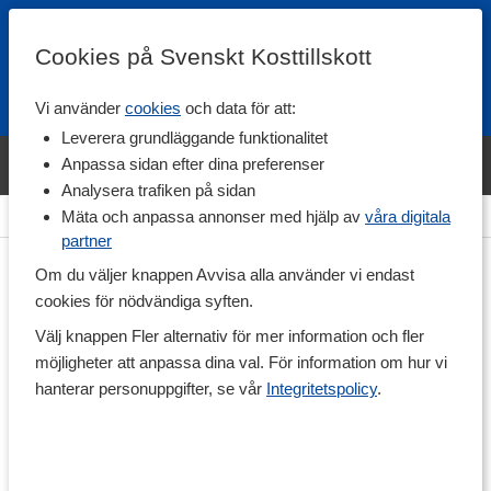
Cookies på Svenskt Kosttillskott
Vi använder
cookies
och data för att:
Fri frakt
Snabb leverans
Kundklubb
Leverera grundläggande funktionalitet
Bara idag! Handla varumärket Svenskt Kosttillskott för 600 kr & få
Anpassa sidan efter dina preferenser
shaker på köpet. »
Analysera trafiken på sidan
Hem
>
Vitaminer & Mineraler
>
Vitaminer
>
B-vitamin
Mäta och anpassa annonser med hjälp av
våra digitala
partner
Om du väljer knappen Avvisa alla använder vi endast
cookies för nödvändiga syften.
Välj knappen Fler alternativ för mer information och fler
möjligheter att anpassa dina val. För information om hur vi
hanterar personuppgifter, se vår
Integritetspolicy
.