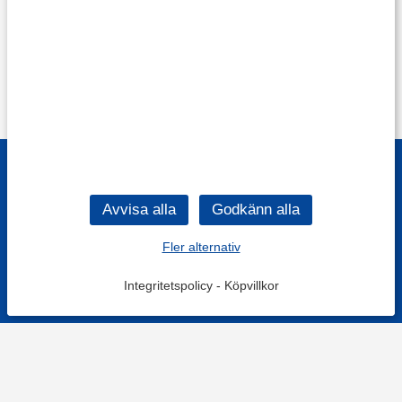
Fler alternativ
Integritetspolicy
-
Köpvillkor