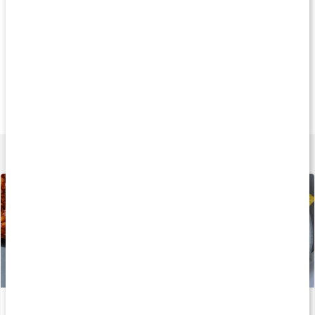
Andra har köpt
Andra har köpt
Andra har köp
95 kr
65 kr
209 k
Havssalt Finmalet
Havssalt Grovmalet
Finkornigt salt
227 g
227 g
737 g
Lär dig mer
Recept: Kalorisnål chili con carne
Läs artikel