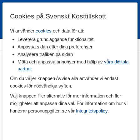
Cookies på Svenskt Kosttillskott
Vi använder
cookies
och data för att:
Fri frakt
Snabb leverans
Kundklubb
Leverera grundläggande funktionalitet
Hem
>
Livsmedel
>
Till Skafferiet
>
Salt
Anpassa sidan efter dina preferenser
Analysera trafiken på sidan
Mäta och anpassa annonser med hjälp av
våra digitala
partner
Om du väljer knappen Avvisa alla använder vi endast
cookies för nödvändiga syften.
Välj knappen Fler alternativ för mer information och fler
möjligheter att anpassa dina val. För information om hur vi
hanterar personuppgifter, se vår
Integritetspolicy
.