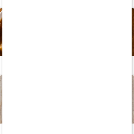
Recept: Fettförbrännande chiligryta på högrev
Läs artikel
Recept: Pasta carbonara med ärtor
Läs artikel