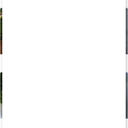
Recept: Torsk med pepparrotssås & potatis
Läs artikel
Recept: Proteinrika laxbiffar
Läs artikel