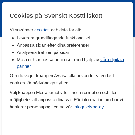
Cookies på Svenskt Kosttillskott
Vi använder
cookies
och data för att:
Fri frakt
Snabb leverans
Kundklubb
Leverera grundläggande funktionalitet
Hem
>
Livsmedel
>
Dryck
>
Frukt & Bärdryck
Anpassa sidan efter dina preferenser
Analysera trafiken på sidan
Mäta och anpassa annonser med hjälp av
våra digitala
partner
Om du väljer knappen Avvisa alla använder vi endast
cookies för nödvändiga syften.
Välj knappen Fler alternativ för mer information och fler
möjligheter att anpassa dina val. För information om hur vi
hanterar personuppgifter, se vår
Integritetspolicy
.