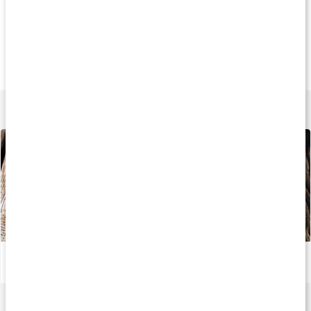
Andra har köpt
Andra har köpt
Andra har köp
18 kr
349 kr
329 k
Lowcaly Fruktdryck
RÅ Aronia
Granatäpple/Rödb
Raspberry
3000 ml
3000 ml
Lär dig mer
Guarana - naturligt koffein
Läs artikel