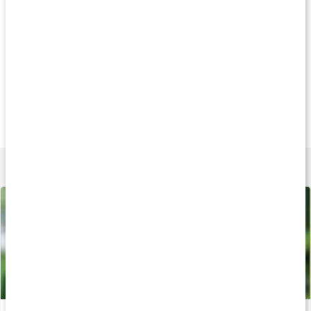
Produkttips
Köp 3 - spara 12%
Köp 3 - spara 10%
Köp 3 - spara 11
155 kr
249 kr
239 k
Ashwagandha
Ashwagandha Prem.
Ginseng Komple
60 kaps
120 kaps
60 kaps
Lär dig mer