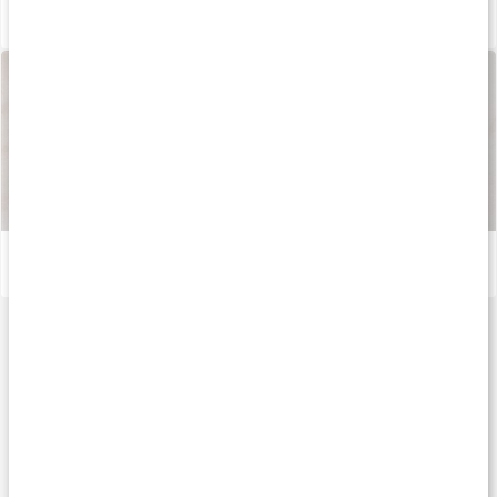
Vad är ashwagandha?
Läs artikel
Så tillverkas våra kapslar och tabletter
Läs artikel