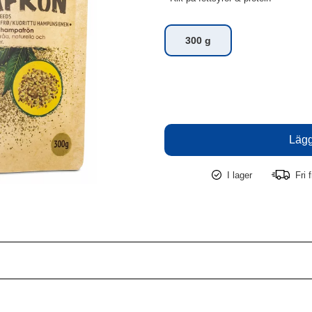
300 g
I lager
Fri f