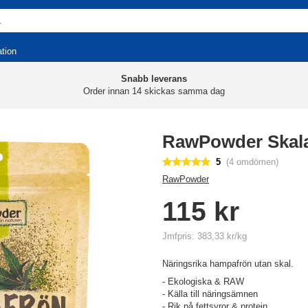
ation
Snabb leverans
Order innan 14 skickas samma dag
RawPowder Skal
5
(4 omdömen)
RawPowder
115 kr
Jmfpris: 383,33 kr/kg
Näringsrika hampafrön utan skal.
- Ekologiska & RAW
- Källa till näringsämnen
- Rik på fettsyror & protein