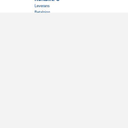
Leverans
Betalning
Returer
Köpvillkor
Kundklubb
Studentrabatt
Militärrabatt
Kontaktuppgifter Läkemedelsverket
7 Kungsängen. Orgnr: 556777‑0598.