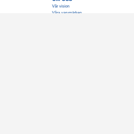
Vår vision
Våra varumärken
Vår historia
Tillgänglighet
Återförsäljare
Karriär
Samarbeten
Ambassadörsteam
Visselblåsning
Cookies
Integritetspolicy