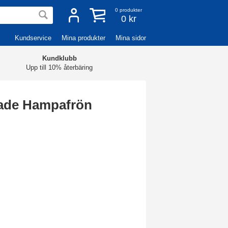
0
produkter
0 kr
Kundservice
Mina produkter
Mina sidor
Kundklubb
Upp till 10% återbäring
ade Hampafrön