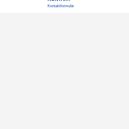
Kontaktformulär
TELEFON
0220601001
Vardagar: 09:00-12:00
E-POST
info@svensktkosttillskott.se
MINA SIDOR
Logga in
© 2026 Svenskt Kosttillskott AB, Mätarvägen 6A, 1963