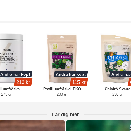
Andra har köpt
Andra har köpt
Andra har
213 kr
115 kr
liumfröskal
Psylliumfröskal EKO
Chiafrö Svarta
275 g
200 g
250 g
Lär dig mer