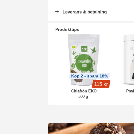
Leverans & betalning
Produkttips
Köp 2 - spara 18%
115 kr
Chiafrön EKO
Psyl
500 g