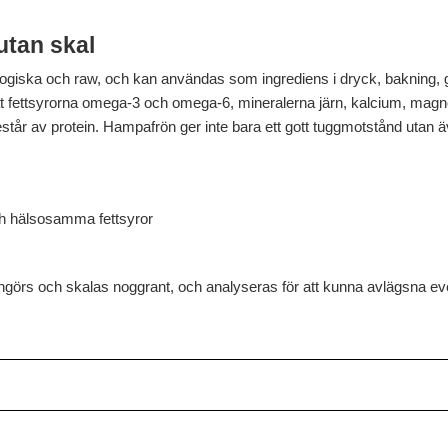
utan skal
ska och raw, och kan användas som ingrediens i dryck, bakning, grö
nnat fettsyrorna omega-3 och omega-6, mineralerna järn, kalcium, magne
år av protein. Hampafrön ger inte bara ett gott tuggmotstånd utan ä
 och hälsosamma fettsyror
rs och skalas noggrant, och analyseras för att kunna avlägsna eve