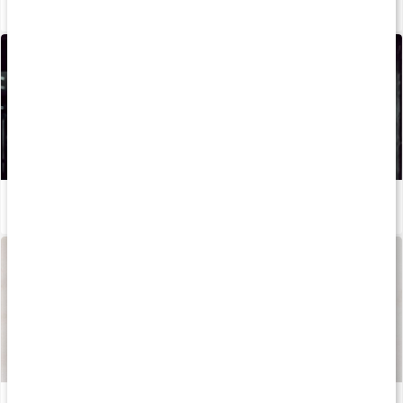
Vad är elektrolyter?
Läs artikel
Så kan du boosta din löpträning och återhämtning med kosttillskott
Läs artikel