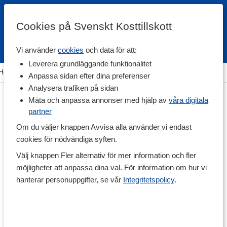
Cookies på Svenskt Kosttillskott
Vi använder
cookies
och data för att:
Fri frakt
Snabb leverans
Kundklubb
Leverera grundläggande funktionalitet
Hem
>
Träningstillskott
>
Under Träning
>
Vätskeersättning
Anpassa sidan efter dina preferenser
Analysera trafiken på sidan
Mäta och anpassa annonser med hjälp av
våra digitala
partner
Om du väljer knappen Avvisa alla använder vi endast
cookies för nödvändiga syften.
Välj knappen Fler alternativ för mer information och fler
möjligheter att anpassa dina val. För information om hur vi
hanterar personuppgifter, se vår
Integritetspolicy
.