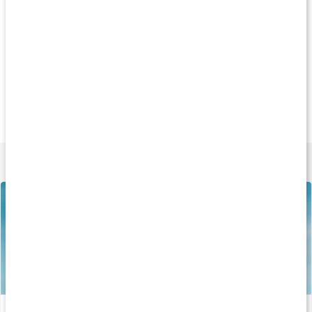
Produkttips
Köp 2 - spara 4%
Köp 3 - spara 9%
Andra har köp
169 kr
209 kr
139 k
Core Electrolytes
MultiMineraler
Elektrolytpulver
130 g
90 kaps
120 g
Lär dig mer