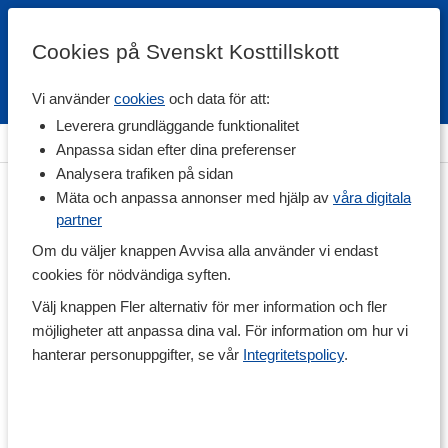
Cookies på Svenskt Kosttillskott
Vi använder
cookies
och data för att:
Fri frakt
Snabb leverans
Kundklubb
Leverera grundläggande funktionalitet
Hem
>
Vitaminer & Mineraler
>
Mineraler
>
Jod
Anpassa sidan efter dina preferenser
Analysera trafiken på sidan
Mäta och anpassa annonser med hjälp av
våra digitala
partner
Om du väljer knappen Avvisa alla använder vi endast
cookies för nödvändiga syften.
Välj knappen Fler alternativ för mer information och fler
möjligheter att anpassa dina val. För information om hur vi
hanterar personuppgifter, se vår
Integritetspolicy
.