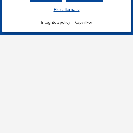
Fler alternativ
Integritetspolicy
-
Köpvillkor
KONTAKT
Kontaktformulär
TELEFON
0220601001