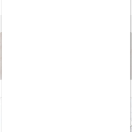
Jod Kelp 200
Jod+Tyrosin
Nutrisorb Jod
200 tabl
60 kaps
15 ml
Lär dig mer
Så tillverkas våra kapslar och tabletter
Läs artikel