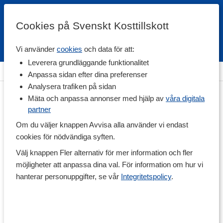
Cookies på Svenskt Kosttillskott
Vi använder
cookies
och data för att:
Fri frakt
Snabb leverans
Kundklubb
Leverera grundläggande funktionalitet
Hem
>
Vitaminer & Mineraler
>
Mineraler
>
Jod
Anpassa sidan efter dina preferenser
Analysera trafiken på sidan
Mäta och anpassa annonser med hjälp av
våra digitala
partner
Om du väljer knappen Avvisa alla använder vi endast
cookies för nödvändiga syften.
Välj knappen Fler alternativ för mer information och fler
möjligheter att anpassa dina val. För information om hur vi
hanterar personuppgifter, se vår
Integritetspolicy
.