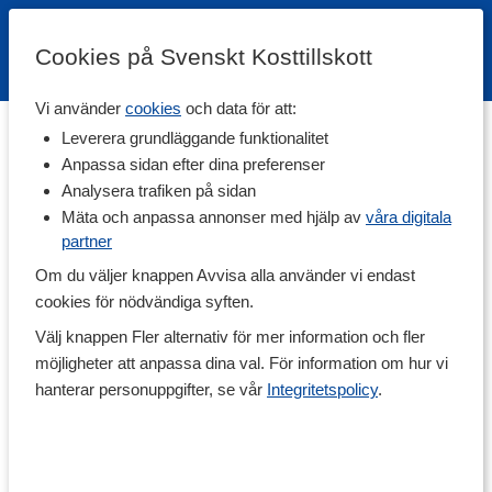
Cookies på Svenskt Kosttillskott
Vi använder
cookies
och data för att:
Aktuella artiklar
|
Kost & kosttillskott
|
Träning & målsättning
|
Leverera grundläggande funktionalitet
Recept
|
Ambassadörer
Anpassa sidan efter dina preferenser
Analysera trafiken på sidan
Yoga för dig som
Mäta och anpassa annonser med hjälp av
våra digitala
partner
styrketränar
Om du väljer knappen Avvisa alla använder vi endast
cookies för nödvändiga syften.
Yoga för dig som styrketränar
Välj knappen Fler alternativ för mer information och fler
möjligheter att anpassa dina val. För information om hur vi
Om du ofta styrketränar och tränar på gym kan det vara bra att
hanterar personuppgifter, se vår
Integritetspolicy
.
komplettera med yoga. Läs mer om hur du ska tänka och tips på
övningar du kan göra både på gymmet och hemma.
Varför yoga?