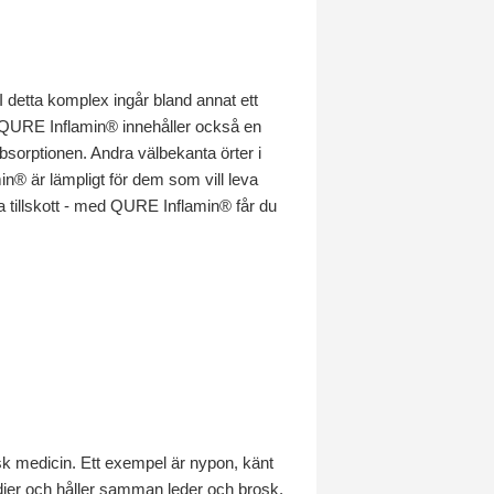
I detta komplex ingår bland annat ett
 C. QURE Inflamin® innehåller också en
sorptionen. Andra välbekanta örter i
n® är lämpligt för dem som vill leva
a tillskott - med QURE Inflamin® får du
k medicin. Ett exempel är nypon, känt
tödjer och håller samman leder och brosk.