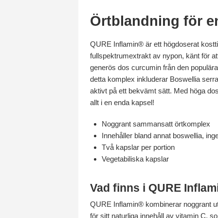
Örtblandning för en 
QURE Inflamin® är ett högdoserat kosttil
fullspektrumextrakt av nypon, känt för at
generös dos curcumin från den populära 
detta komplex inkluderar Boswellia serr
aktivt på ett bekvämt sätt. Med höga dos
allt i en enda kapsel!
Noggrant sammansatt örtkomplex
Innehåller bland annat boswellia, in
Två kapslar per portion
Vegetabiliska kapslar
Vad finns i QURE Inflam
QURE Inflamin® kombinerar noggrant utv
för sitt naturliga innehåll av vitamin C,