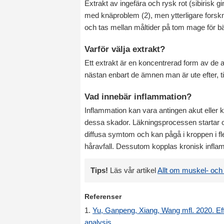
Extrakt av ingefära och rysk rot (sibirisk 
med knäproblem (2), men ytterligare forskn
och tas mellan måltider på tom mage för b
Varför välja extrakt?
Ett extrakt är en koncentrerad form av de a
nästan enbart de ämnen man är ute efter, ti
Vad innebär inflammation?
Inflammation kan vara antingen akut eller k
dessa skador. Läkningsprocessen startar o
diffusa symtom och kan pågå i kroppen i f
håravfall. Dessutom kopplas kronisk inflamma
Tips!
Läs vår artikel
Allt om muskel- och
Referenser
1.
Yu, Ganpeng, Xiang, Wang mfl. 2020. Effe
analysis
.