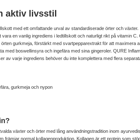
aktiv livsstil
lskott med ett omfattande urval av standardiserade örter och växter. 
t vara en vanlig ingrediens i ledtillskott och naturligt rikt på vitamin
örten gurkmeja, förstärkt med svartpepparextrakt för att maximera ab
ata med boswellinsyra och ingefära med sina gingeroler. QURE Inflami
er av varje ingrediens behöver du inte komplettera med flera separat
gefära, gurkmeja och nypon
in?
alda växter och örter med lång användningstradition inom ayurvedis
 som främjar normal kollagenproduktion. Kollagen är ett protein som s