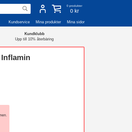
0
produkter
0 kr
Kundservice
Mina produkter
Mina sidor
Kundklubb
Upp till 10% återbäring
Inflamin
nen.