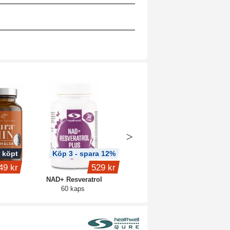
 köpt
Köp 3 - spara 12%
Köp 3 - spara 12%
49 kr
529 kr
289 kr
NAD+ Resveratrol
Gurkmeja Premium
60 kaps
60 kaps