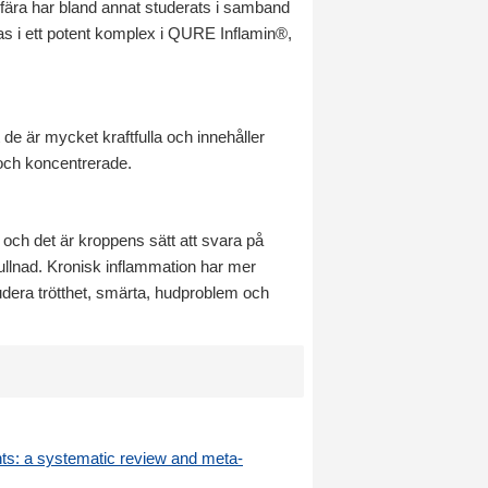
gefära har bland annat studerats i samband
ras i ett potent komplex i QURE Inflamin®,
de är mycket kraftfulla och innehåller
 och koncentrerade.
 och det är kroppens sätt att svara på
llnad. Kronisk inflammation har mer
udera trötthet, smärta, hudproblem och
ents: a systematic review and meta-