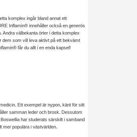
etta komplex ingår bland annat ett
. QURE Inflamin® innehåller också en generös
. Andra välbekanta örter i detta komplex
r dem som vill leva aktivt på ett bekvämt
lamin® får du allt i en enda kapsel!
dicin. Ett exempel är nypon, känt för sitt
h håller samman leder och brosk. Dessutom
Boswellia har studerats särskilt i samband
t mer populära i västvärlden.