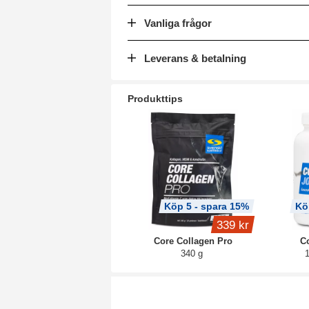
Vanliga frågor
Leverans & betalning
Produkttips
Köp 5 - spara 15%
Kö
339 kr
Core Collagen Pro
Co
340 g