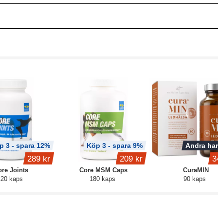
p 3 - spara 12%
Köp 3 - spara 9%
Andra har
289 kr
209 kr
3
re Joints
Core MSM Caps
CuraMIN
120 kaps
180 kaps
90 kaps