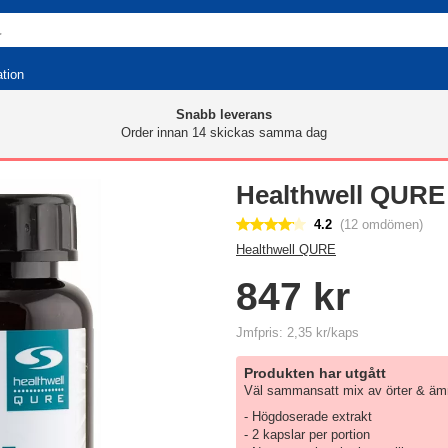
ation
Snabb leverans
Order innan 14 skickas samma dag
Healthwell QURE 
4.2
(12 omdömen)
Healthwell QURE
847 kr
Jmfpris: 2,35 kr/kaps
Produkten har utgått
Väl sammansatt mix av örter & äm
- Högdoserade extrakt
- 2 kapslar per portion