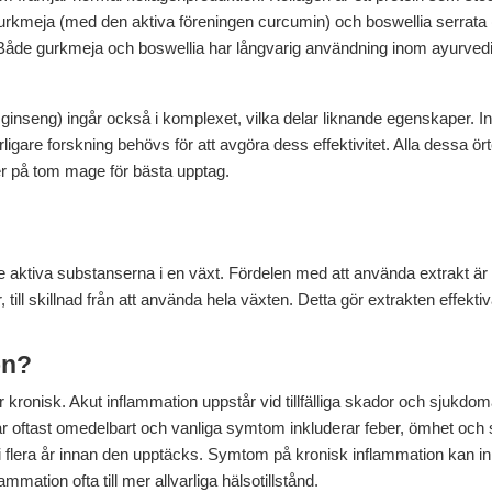
kmeja (med den aktiva föreningen curcumin) och boswellia serrata (r
Både gurkmeja och boswellia har långvarig användning inom ayurvedisk
k ginseng) ingår också i komplexet, vilka delar liknande egenskaper. I
are forskning behövs för att avgöra dess effektivitet. Alla dessa ört
r på tom mage för bästa upptag.
e aktiva substanserna i en växt. Fördelen med att använda extrakt är a
till skillnad från att använda hela växten. Detta gör extrakten effekt
on?
 kronisk. Akut inflammation uppstår vid tillfälliga skador och sjukdom
 oftast omedelbart och vanliga symtom inkluderar feber, ömhet och 
 flera år innan den upptäcks. Symtom på kronisk inflammation kan in
mation ofta till mer allvarliga hälsotillstånd.