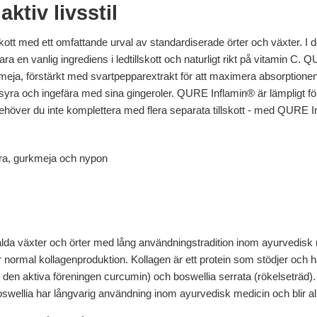
ktiv livsstil
ott med ett omfattande urval av standardiserade örter och växter. I d
ara en vanlig ingrediens i ledtillskott och naturligt rikt på vitamin C
eja, förstärkt med svartpepparextrakt för att maximera absorptionen
syra och ingefära med sina gingeroler. QURE Inflamin® är lämpligt fö
höver du inte komplettera med flera separata tillskott - med QURE Inf
fära, gurkmeja och nypon
a växter och örter med lång användningstradition inom ayurvedisk me
ar normal kollagenproduktion. Kollagen är ett protein som stödjer oc
en aktiva föreningen curcumin) och boswellia serrata (rökelseträd). 
ellia har långvarig användning inom ayurvedisk medicin och blir all