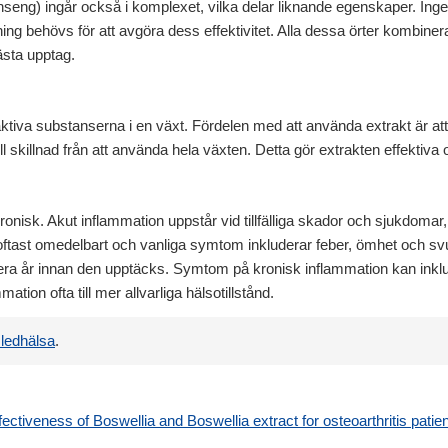
ginseng) ingår också i komplexet, vilka delar liknande egenskaper. In
ing behövs för att avgöra dess effektivitet. Alla dessa örter kombine
ästa upptag.
ktiva substanserna i en växt. Fördelen med att använda extrakt är att 
ll skillnad från att använda hela växten. Detta gör extrakten effektiva
ronisk. Akut inflammation uppstår vid tillfälliga skador och sjukdomar,
ftast omedelbart och vanliga symtom inkluderar feber, ömhet och svu
lera år innan den upptäcks. Symtom på kronisk inflammation kan inkl
tion ofta till mer allvarliga hälsotillstånd.
 ledhälsa
.
ctiveness of Boswellia and Boswellia extract for osteoarthritis pati