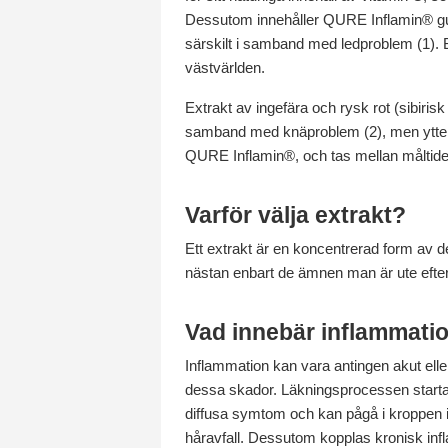
Dessutom innehåller QURE Inflamin® gur
särskilt i samband med ledproblem (1). 
västvärlden.
Extrakt av ingefära och rysk rot (sibiris
samband med knäproblem (2), men ytterlig
QURE Inflamin®, och tas mellan måltide
Varför välja extrakt?
Ett extrakt är en koncentrerad form av d
nästan enbart de ämnen man är ute efter, 
Vad innebär inflammati
Inflammation kan vara antingen akut eller
dessa skador. Läkningsprocessen startar
diffusa symtom och kan pågå i kroppen i
håravfall. Dessutom kopplas kronisk inflam