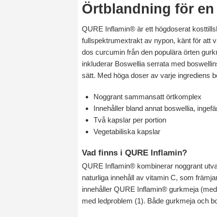
Örtblandning för en a
QURE Inflamin® är ett högdoserat kosttillsk
fullspektrumextrakt av nypon, känt för att v
dos curcumin från den populära örten gurkm
inkluderar Boswellia serrata med boswellin
sätt. Med höga doser av varje ingrediens be
Noggrant sammansatt örtkomplex
Innehåller bland annat boswellia, inge
Två kapslar per portion
Vegetabiliska kapslar
Vad finns i QURE Inflamin?
QURE Inflamin® kombinerar noggrant utvald
naturliga innehåll av vitamin C, som främj
innehåller QURE Inflamin® gurkmeja (med d
med ledproblem (1). Både gurkmeja och bosw