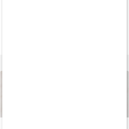
Köp 3 - spara 9%
Köp 3 - spara 11%
Köp 3 - spara 9
189 kr
239 kr
189 k
Rosenrot Extrakt
Ginseng Komplex
Guarana Extrakt
80 kaps
60 kaps
90 kaps
Lär dig mer
Så tillverkas våra kapslar och tabletter
Läs artikel