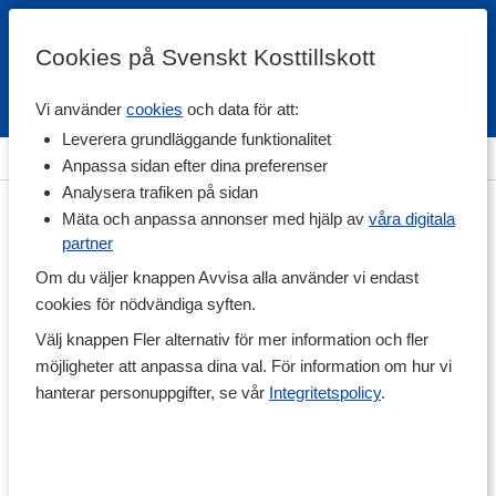
Cookies på Svenskt Kosttillskott
Vi använder
cookies
och data för att:
Fri frakt
Snabb leverans
Kundklubb
Leverera grundläggande funktionalitet
Hem
>
Träningstillskott
>
Före Träning
>
Adaptogener
Anpassa sidan efter dina preferenser
Analysera trafiken på sidan
Mäta och anpassa annonser med hjälp av
våra digitala
partner
Om du väljer knappen Avvisa alla använder vi endast
cookies för nödvändiga syften.
Välj knappen Fler alternativ för mer information och fler
möjligheter att anpassa dina val. För information om hur vi
hanterar personuppgifter, se vår
Integritetspolicy
.