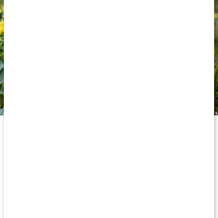
Vad har rosenrot för effekt?
Rosenrotens effekter på bland annat mental prestation och
trötthet har undersökts i en rad kliniska studier och forskning
bedrivs fortfarande löpande (1). Förutom att bidra till mer energi
har även de aktiva komponenterna rhodosin och salidrosin i
rosenrot visat sig ha en positiv effekt på den hormonella
balansen i kroppen.