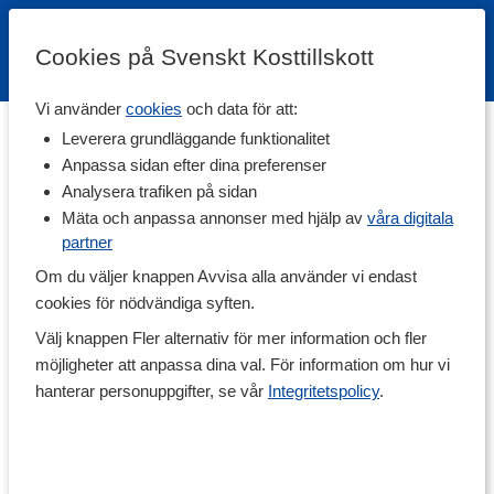
Cookies på Svenskt Kosttillskott
Vi använder
cookies
och data för att:
Aktuella artiklar
|
Kost & kosttillskott
|
Träning & målsättning
|
Leverera grundläggande funktionalitet
Recept
|
Ambassadörer
Anpassa sidan efter dina preferenser
Analysera trafiken på sidan
Hälsofördelar med
Mäta och anpassa annonser med hjälp av
våra digitala
partner
kompressionsstrumpor
Om du väljer knappen Avvisa alla använder vi endast
cookies för nödvändiga syften.
Vilka hälsofördelar för kompressionsstrumpan med sig, och vad
Välj knappen Fler alternativ för mer information och fler
är det för skillnad på kompressionsstrumpor och stödstrumpor?
möjligheter att anpassa dina val. För information om hur vi
Läs vad experterna säger.
hanterar personuppgifter, se vår
Integritetspolicy
.
I vardagligt tal hör du kanske människor använda orden
stödstrumpa och kompressionsstrumpa synonymt, men det
finns en viss skillnad. Vi kan uttrycka det enkelt genom att säga
att en
kompressionsstrumpa ger rätt tryck mot speciellt