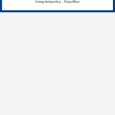
Integritetspolicy
-
Köpvillkor
KONTAKT
Kontaktformulär
TELEFON
0220601001
Vardagar: 09:00-12:00
E-POST