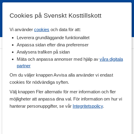
Cookies på Svenskt Kosttillskott
Vi använder
cookies
och data för att:
Fri frakt
Snabb leverans
Kundklubb
Leverera grundläggande funktionalitet
Hem
>
Hälsa
>
Hjärta
Anpassa sidan efter dina preferenser
Analysera trafiken på sidan
Mäta och anpassa annonser med hjälp av
våra digitala
partner
Om du väljer knappen Avvisa alla använder vi endast
cookies för nödvändiga syften.
Välj knappen Fler alternativ för mer information och fler
möjligheter att anpassa dina val. För information om hur vi
hanterar personuppgifter, se vår
Integritetspolicy
.