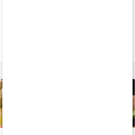
Produkttips
Köp 3 - spara 17%
Köp 3 - spara 9%
Köp 3 - spara 10
209 kr
189 kr
249 k
Q10 Active
Q10 100
Q10+Selen+Vitami
60 tabl
60 kaps
60 kaps
Lär dig mer