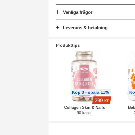
Vanliga frågor
Leverans & betalning
Produkttips
Köp 3 - spara 11%
Kö
299 kr
Collagen Skin & Nails
Bet
90 kaps