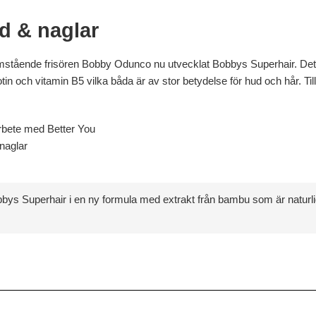
ud & naglar
stående frisören Bobby Odunco nu utvecklat Bobbys Superhair. Detta k
n och vitamin B5 vilka båda är av stor betydelse för hud och hår. Tills
bete med Better You
naglar
ys Superhair i en ny formula med extrakt från bambu som är naturligt r