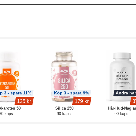
p 3 - spara 11%
Köp 3 - spara 9%
Andra har
125 kr
179 kr
3
akaroten 50
Silica 250
Hår-Hud-Nagla
30 kaps
90 kaps
90 kaps