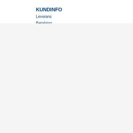
KUNDINFO
Leverans
Betalning
Returer
Köpvillkor
Kundklubb
Studentrabatt
Militärrabatt
Kontaktuppgifter Läkemedelsverket