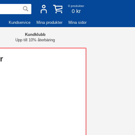
0
produkter
0 kr
Kundservice
Mina produkter
Mina sidor
Kundklubb
Upp till 10% återbäring
r