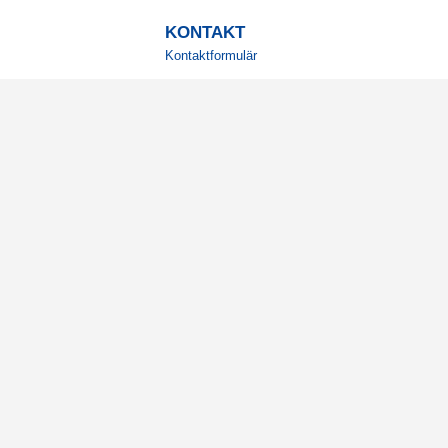
KONTAKT
Kontaktformulär
TELEFON
0220601001
Vardagar: 09:00-12:00
E-POST
info@svensktkosttillskott.se
MINA SIDOR
Logga in