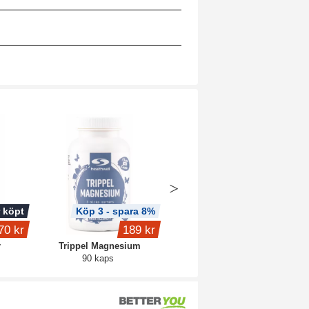
 köpt
Köp 3 - spara 8%
Köp 3 - spara 11%
70 kr
189 kr
239 kr
r
Trippel Magnesium
Biotin 10000
90 kaps
90 kaps