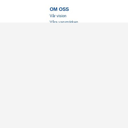
OM OSS
Vår vision
Våra varumärken
Vår historia
Tillgänglighet
Återförsäljare
Karriär
Samarbeten
Ambassadörsteam