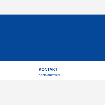
KONTAKT
Kontaktformulär
TELEFON
0220601001
Vardagar: 09:00-12:00
E-POST