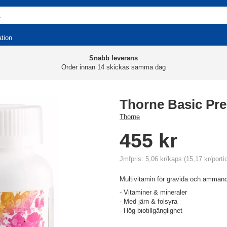
ation
Snabb leverans
Order innan 14 skickas samma dag
Thorne Basic Pre
Thorne
455 kr
Jmfpris: 5,06 kr/kaps (15,17 kr/porti
Multivitamin för gravida och amman
- Vitaminer & mineraler
- Med järn & folsyra
- Hög biotillgänglighet