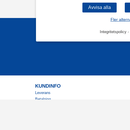
Fler altern
Integritetspolicy
-
KUNDINFO
Leverans
Betalning
Returer
Köpvillkor
Kundklubb
Studentrabatt