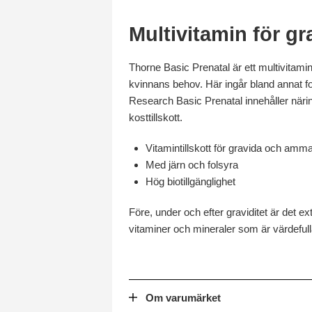
Multivitamin för gr
Thorne Basic Prenatal är ett multivitam
kvinnans behov. Här ingår bland annat fol
Research Basic Prenatal innehåller näri
kosttillskott.
Vitamintillskott för gravida och amm
Med järn och folsyra
Hög biotillgänglighet
Före, under och efter graviditet är det extr
vitaminer och mineraler som är värdefu
Om varumärket