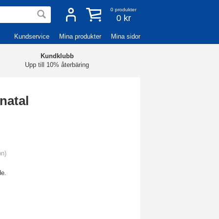
0
produkter
0 kr
Kundservice
Mina produkter
Mina sidor
Kundklubb
Upp till 10% återbäring
natal
on)
de.