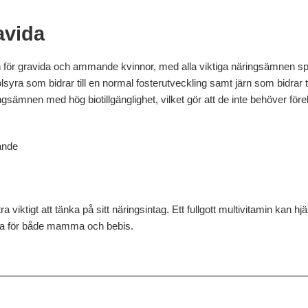
avida
in för gravida och ammande kvinnor, med alla viktiga näringsämnen sp
syra som bidrar till en normal fosterutveckling samt järn som bidrar 
ngsämnen med hög biotillgänglighet, vilket gör att de inte behöver f
ande
a viktigt att tänka på sitt näringsintag. Ett fullgott multivitamin kan hjälp
lla för både mamma och bebis.