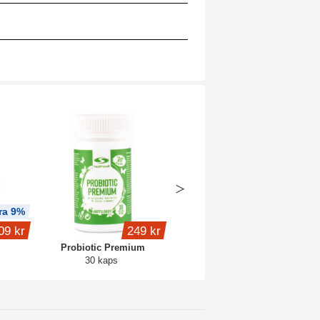
ra 9%
Köp 3 - spara 14%
09 kr
249 kr
189 kr
Probiotic Premium
Vitamin D3 5000 IE
30 kaps
120 kaps