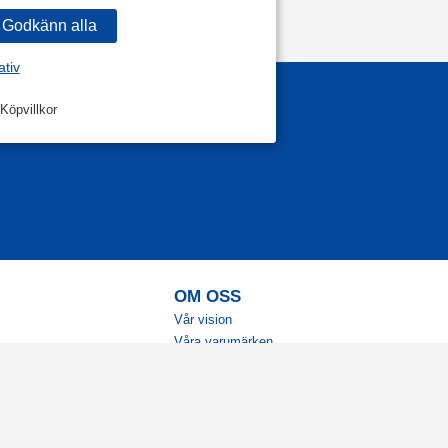
ativ
Köpvillkor
OM OSS
Vår vision
Våra varumärken
Vår historia
Tillgänglighet
Återförsäljare
Karriär