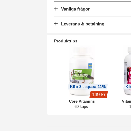
Vanliga frågor
Leverans & betalning
Produkttips
Köp 3 - spara 11%
Kö
149 kr
Core Vitamins
Vita
60 kaps