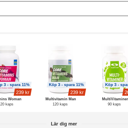
p 3 - spara 11%
Köp 3 - spara 11%
Köp 3 - spa
239 kr
239 kr
2
mins Woman
Multivitamin Man
MultiVitaminer
120 kaps
120 kaps
90 kaps
Lär dig mer