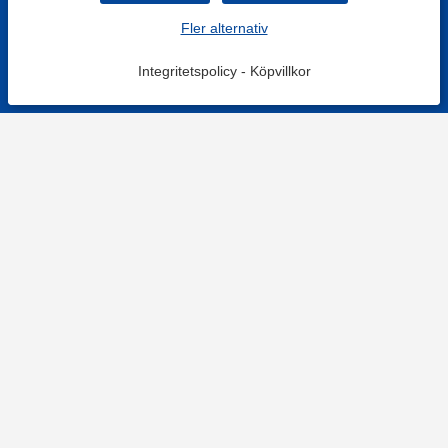
Fler alternativ
Integritetspolicy
-
Köpvillkor
KONTAKT
Kontaktformulär
TELEFON
0220601001