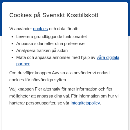
Cookies på Svenskt Kosttillskott
Vi använder
cookies
och data för att:
Fri frakt
Snabb leverans
Kundklubb
Leverera grundläggande funktionalitet
Hem
>
Livsmedel
>
Tillbehör & Övrigt
Anpassa sidan efter dina preferenser
Analysera trafiken på sidan
Mäta och anpassa annonser med hjälp av
våra digitala
partner
Om du väljer knappen Avvisa alla använder vi endast
cookies för nödvändiga syften.
Välj knappen Fler alternativ för mer information och fler
möjligheter att anpassa dina val. För information om hur vi
hanterar personuppgifter, se vår
Integritetspolicy
.