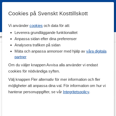
Cookies på Svenskt Kosttillskott
Vi använder
cookies
och data för att:
Fri frakt
Snabb leverans
Kundklubb
Leverera grundläggande funktionalitet
em
>
Träning & Tillbehör
>
Idrottsmassage
>
Triggerpunkter
Anpassa sidan efter dina preferenser
Analysera trafiken på sidan
Mäta och anpassa annonser med hjälp av
våra digitala
partner
Om du väljer knappen Avvisa alla använder vi endast
cookies för nödvändiga syften.
Välj knappen Fler alternativ för mer information och fler
möjligheter att anpassa dina val. För information om hur vi
hanterar personuppgifter, se vår
Integritetspolicy
.