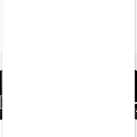
Andra har köpt
Andra har köpt
50
249 kr
139 kr
190 k
Virtufit Foam Roller
Mini Foam Roller
Massage Roller
Svart
Black
Svart
Lär dig mer
Återhämtning efter träning
Läs artikel