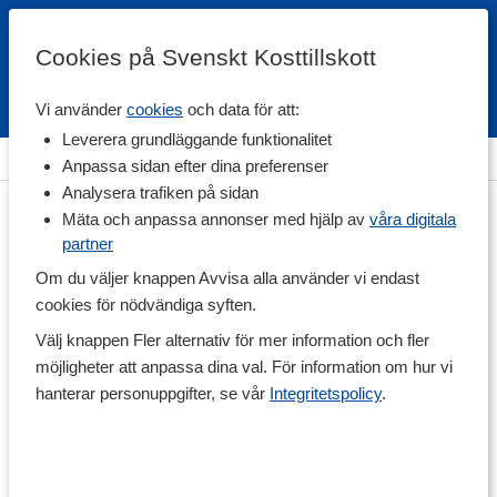
Cookies på Svenskt Kosttillskott
Vi använder
cookies
och data för att:
Fri frakt
Snabb leverans
Kundklubb
Leverera grundläggande funktionalitet
Hem
>
Hälsa
>
Led & Muskelbesvär
Anpassa sidan efter dina preferenser
Analysera trafiken på sidan
Mäta och anpassa annonser med hjälp av
våra digitala
partner
Om du väljer knappen Avvisa alla använder vi endast
cookies för nödvändiga syften.
Välj knappen Fler alternativ för mer information och fler
möjligheter att anpassa dina val. För information om hur vi
hanterar personuppgifter, se vår
Integritetspolicy
.