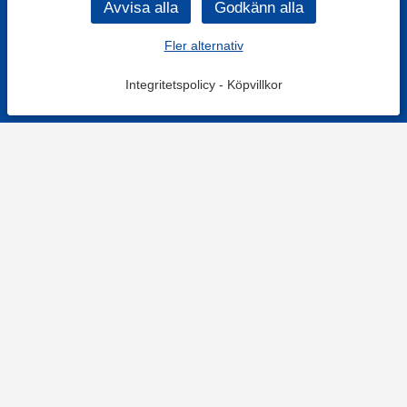
Fler alternativ
Integritetspolicy
-
Köpvillkor
KONTAKT
Kontaktformulär
TELEFON
0220601001