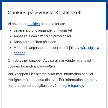
Cookies på Svenskt Kosttillskott
Vi använder
cookies
och data för att:
Fri frakt
Snabb leverans
Kundklubb
Leverera grundläggande funktionalitet
Hem
>
Livsmedel
>
Tillbehör & Övrigt
Anpassa sidan efter dina preferenser
Analysera trafiken på sidan
Mäta och anpassa annonser med hjälp av
våra digitala
partner
Om du väljer knappen Avvisa alla använder vi endast
cookies för nödvändiga syften.
Välj knappen Fler alternativ för mer information och fler
möjligheter att anpassa dina val. För information om hur vi
hanterar personuppgifter, se vår
Integritetspolicy
.