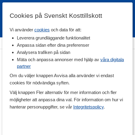
Cookies på Svenskt Kosttillskott
Vi använder
cookies
och data för att:
Fri frakt
Snabb leverans
Kundklubb
Leverera grundläggande funktionalitet
Hem
>
Träningstillskott
>
Under Träning
>
Sportdryck
Anpassa sidan efter dina preferenser
Analysera trafiken på sidan
Mäta och anpassa annonser med hjälp av
våra digitala
partner
Om du väljer knappen Avvisa alla använder vi endast
cookies för nödvändiga syften.
Välj knappen Fler alternativ för mer information och fler
möjligheter att anpassa dina val. För information om hur vi
hanterar personuppgifter, se vår
Integritetspolicy
.