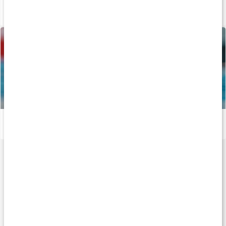
Så kan du boosta din löpträning och återhämtning med kosttillskott
Läs artikel
Vägen mot guldet - Tiokamparen Fredrik Samuelsson
Läs artikel