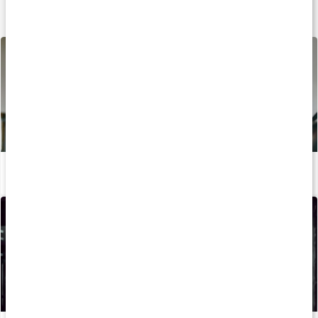
Lär dig mer
Aerob och anaerob träning: skillnader och fördelar
Läs artikel