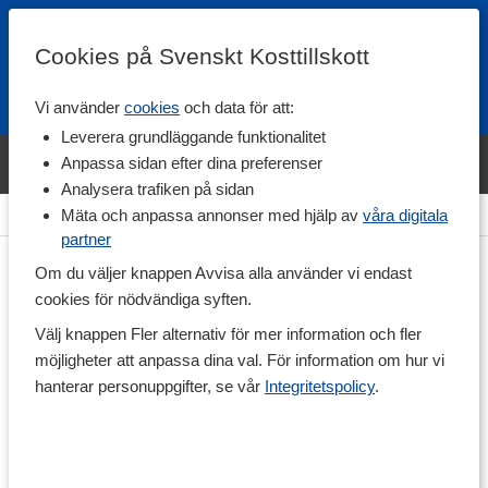
Cookies på Svenskt Kosttillskott
Vi använder
cookies
och data för att:
Fri frakt
Snabb leverans
Kundklubb
Leverera grundläggande funktionalitet
Bara idag! Handla varumärket Svenskt Kosttillskott för 600 kr & få
Anpassa sidan efter dina preferenser
shaker på köpet. »
Analysera trafiken på sidan
Hem
>
Livsmedel
>
Godis & Snacks
>
Choklad
Mäta och anpassa annonser med hjälp av
våra digitala
partner
Om du väljer knappen Avvisa alla använder vi endast
cookies för nödvändiga syften.
Välj knappen Fler alternativ för mer information och fler
möjligheter att anpassa dina val. För information om hur vi
hanterar personuppgifter, se vår
Integritetspolicy
.