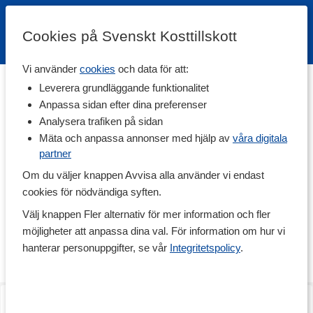
Cookies på Svenskt Kosttillskott
Vi använder
cookies
och data för att:
Hem
>
Varumärken
Leverera grundläggande funktionalitet
Anpassa sidan efter dina preferenser
Nicks
Analysera trafiken på sidan
Mäta och anpassa annonser med hjälp av
våra digitala
partner
Nick's, eller Nutri-Nick som de först hette, tog Sverige med storm
när de lanserade sitt stora sortiment av välsmakande produkter.
Om du väljer knappen Avvisa alla använder vi endast
Med choklad, bars, steviadroppar och andra goda produkter utan
cookies för nödvändiga syften.
tillsatt socker ville de sprida sin vision om att njutning och kärlek
till mat går att kombinera med näringsrikt innehåll som gör gott
Välj knappen Fler alternativ för mer information och fler
för kroppen. Alla produkter i sortimentet är fria från vete, gluten
möjligheter att anpassa dina val. För information om hur vi
och sötningsmedel som aspartam eller acesulfam.
hanterar personuppgifter, se vår
Integritetspolicy
.
Populärt svenskt varumärke
Läs mer
Nick's är ett svensk varumärke som grundades av Niclas
Luthman. En stor livsstilsförändring hos honom resulterade i ett
Nut Bar
Nut Bar
oändligt stort hälsointresse där han slukade bok efter bok om
Almond Crunch
Peanut Crunch