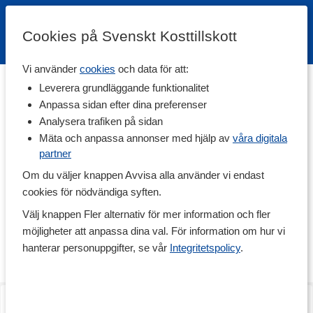
Cookies på Svenskt Kosttillskott
Vi använder
cookies
och data för att:
Hem
>
Varumärken
Leverera grundläggande funktionalitet
Anpassa sidan efter dina preferenser
Nicks
Analysera trafiken på sidan
Mäta och anpassa annonser med hjälp av
våra digitala
partner
Nick's, eller Nutri-Nick som de först hette, tog Sverige med storm
när de lanserade sitt stora sortiment av välsmakande produkter.
Om du väljer knappen Avvisa alla använder vi endast
Med choklad, bars, steviadroppar och andra goda produkter utan
cookies för nödvändiga syften.
tillsatt socker ville de sprida sin vision om att njutning och kärlek
till mat går att kombinera med näringsrikt innehåll som gör gott
Välj knappen Fler alternativ för mer information och fler
för kroppen. Alla produkter i sortimentet är fria från vete, gluten
möjligheter att anpassa dina val. För information om hur vi
och sötningsmedel som aspartam eller acesulfam.
hanterar personuppgifter, se vår
Integritetspolicy
.
Populärt svenskt varumärke
Läs mer
Nick's är ett svensk varumärke som grundades av Niclas
Luthman. En stor livsstilsförändring hos honom resulterade i ett
Nut Bar
Nut Bar
oändligt stort hälsointresse där han slukade bok efter bok om
Almond Crunch
Peanut Crunch