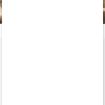
Så fungerar gurkmeja (curcumin)
Läs artikel