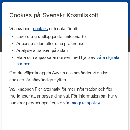
Cookies på Svenskt Kosttillskott
Vi använder
cookies
och data för att:
Fri frakt
Snabb leverans
Kundklubb
Leverera grundläggande funktionalitet
Bara idag! Handla varumärket Svenskt Kosttillskott för 600 kr & få
Anpassa sidan efter dina preferenser
shaker på köpet. »
Analysera trafiken på sidan
Hem
>
Hälsa
>
Led & Muskelbesvär
>
Ledtillskott
Mäta och anpassa annonser med hjälp av
våra digitala
partner
Om du väljer knappen Avvisa alla använder vi endast
cookies för nödvändiga syften.
Välj knappen Fler alternativ för mer information och fler
möjligheter att anpassa dina val. För information om hur vi
hanterar personuppgifter, se vår
Integritetspolicy
.