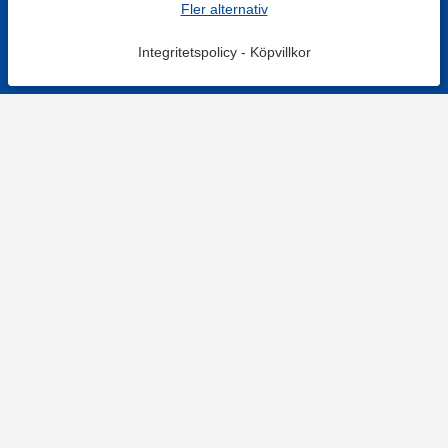
Fler alternativ
Integritetspolicy
-
Köpvillkor
KONTAKT
Kontaktformulär
TELEFON
0220601001
Vardagar: 09:00-12:00