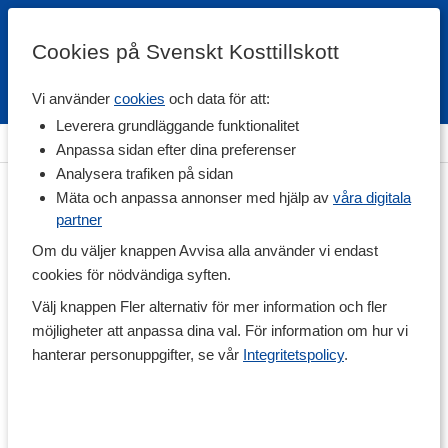
Cookies på Svenskt Kosttillskott
Vi använder
cookies
och data för att:
Fri frakt
Snabb leverans
Kundklubb
Leverera grundläggande funktionalitet
Hem
>
Hälsa
>
Detox
>
Näring & Greens
Anpassa sidan efter dina preferenser
Analysera trafiken på sidan
Mäta och anpassa annonser med hjälp av
våra digitala
partner
Om du väljer knappen Avvisa alla använder vi endast
cookies för nödvändiga syften.
Välj knappen Fler alternativ för mer information och fler
möjligheter att anpassa dina val. För information om hur vi
hanterar personuppgifter, se vår
Integritetspolicy
.