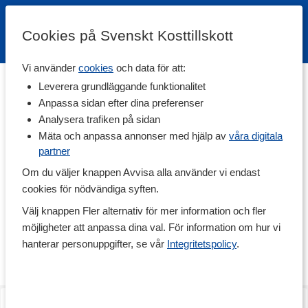
Cookies på Svenskt Kosttillskott
Vi använder
cookies
och data för att:
Hem
>
Varumärken
Leverera grundläggande funktionalitet
Anpassa sidan efter dina preferenser
Kiki Health
Analysera trafiken på sidan
Mäta och anpassa annonser med hjälp av
våra digitala
partner
Enligt Kiki Health är din hälsa en av grundförutsättningarna för att
vara lycklig. Med en hälsosam livsstil och kosthållning vill Kiki
Om du väljer knappen Avvisa alla använder vi endast
Health inspirera fler att göra fler hälsosamma val i livet. Med
cookies för nödvändiga syften.
fokus på människans fysiska och mentala välmående innehåller
kosttillskotten från Kiki Health endast högkvalitativa och aktiva
Välj knappen Fler alternativ för mer information och fler
ingredienser från växtriket, är glutenfria och passar såväl
möjligheter att anpassa dina val. För information om hur vi
vegetarianer som veganer. För dig som till exempel vill minska en
uppsvälld mage erbjuder Kiki Health bland annat kapslar med
hanterar personuppgifter, se vår
Integritetspolicy
.
aktivt kol som underlättar matsmältningen.
Himalayan Shilajit
Psyllium Husk