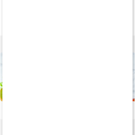
Andra har köpt
Andra har köpt
Köp 3 - spara 9
339 kr
378 kr
219 k
Näringspulver
Life Drink
Super Greens
840 g
227 g
200 g
Lär dig mer
Stor guide: Allt om detox
Läs artikel