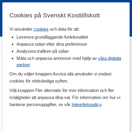
Cookies på Svenskt Kosttillskott
Vi använder
cookies
och data för att:
Fri frakt
Snabb leverans
Kundklubb
Leverera grundläggande funktionalitet
Hem
>
Livsmedel
>
Färdiga mål & Mellanmål
Anpassa sidan efter dina preferenser
Analysera trafiken på sidan
Mäta och anpassa annonser med hjälp av
våra digitala
partner
Om du väljer knappen Avvisa alla använder vi endast
cookies för nödvändiga syften.
Välj knappen Fler alternativ för mer information och fler
möjligheter att anpassa dina val. För information om hur vi
hanterar personuppgifter, se vår
Integritetspolicy
.