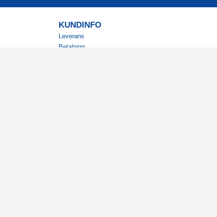
KUNDINFO
Leverans
Betalning
Returer
Köpvillkor
Kundklubb
Studentrabatt
Militärrabatt
Kontaktuppgifter Läkemedelsverket