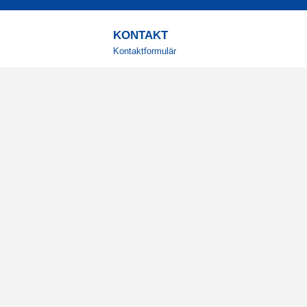
KONTAKT
Kontaktformulär
TELEFON
0220601001
Vardagar: 09:00-12:00
E-POST
info@svensktkosttillskott.se
MINA SIDOR
Logga in