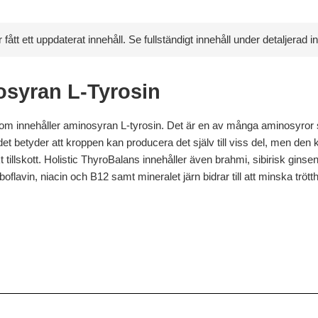
ått ett uppdaterat innehåll. Se fullständigt innehåll under detaljerad in
osyran L-Tyrosin
t som innehåller aminosyran L-tyrosin. Det är en av många aminosyror
et betyder att kroppen kan producera det själv till viss del, men den k
ekt tillskott. Holistic ThyroBalans innehåller även brahmi, sibirisk gins
iboflavin, niacin och B12 samt mineralet järn bidrar till att minska tröt