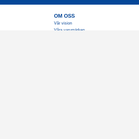
OM OSS
Vår vision
Våra varumärken
Vår historia
Tillgänglighet
Återförsäljare
Karriär
Samarbeten
Ambassadörsteam