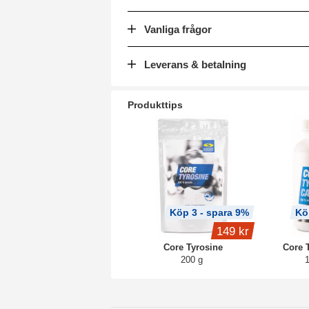
Vanliga frågor
Leverans & betalning
Produkttips
Köp 3 - spara 9%
Kö
149 kr
Core Tyrosine
Core 
200 g