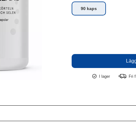
90 kaps
I lager
Fri f