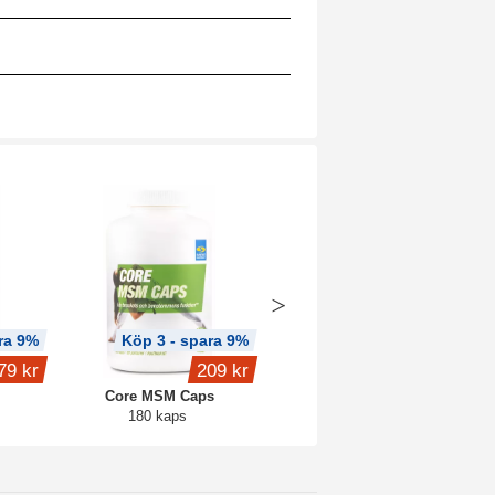
ra 9%
Köp 3 - spara 9%
Köp 3 - spara 12%
79 kr
209 kr
289 kr
Core MSM Caps
Wonderful Hair
180 kaps
90 kaps