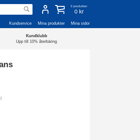
0
produkter
0 kr
Kundservice
Mina produkter
Mina sidor
Kundklubb
Upp till 10% återbäring
lans
n)