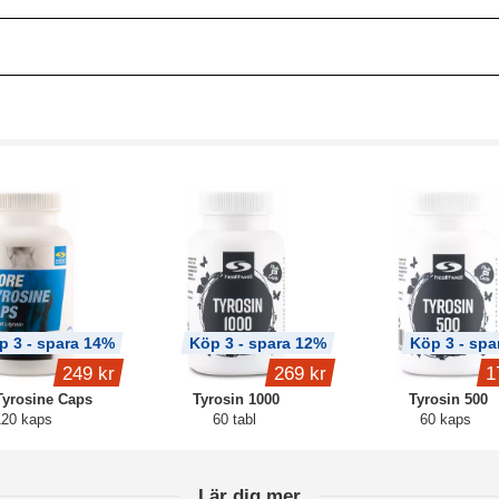
p 3 - spara 14%
Köp 3 - spara 12%
Köp 3 - spa
249 kr
269 kr
1
Tyrosine Caps
Tyrosin 1000
Tyrosin 500
120 kaps
60 tabl
60 kaps
Lär dig mer