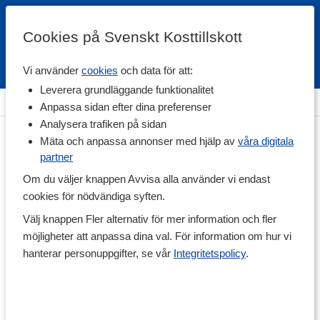
Cookies på Svenskt Kosttillskott
Vi använder
cookies
och data för att:
Fri frakt
Snabb leverans
Kundklubb
Leverera grundläggande funktionalitet
Hem
>
Vitaminer & Mineraler
>
Mineraler
>
Kalcium
Anpassa sidan efter dina preferenser
Analysera trafiken på sidan
Mäta och anpassa annonser med hjälp av
våra digitala
partner
Om du väljer knappen Avvisa alla använder vi endast
cookies för nödvändiga syften.
Välj knappen Fler alternativ för mer information och fler
möjligheter att anpassa dina val. För information om hur vi
hanterar personuppgifter, se vår
Integritetspolicy
.