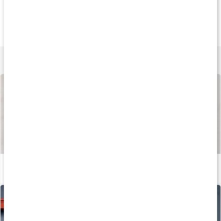
Köp 3 - spara 9%
Köp 3 - spara 20%
Köp 3 - spara 12
189 kr
149 kr
155 k
Cal-Mag Complex+
Calcium Complex+
Kalcium
180 kaps
120 tabl
120 kaps
Lär dig mer
Så tillverkas våra kapslar och tabletter
Läs artikel