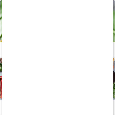
Därför är spenat bra för fettförbränning
Läs artikel
Viktiga mineraler för din kropp
Läs artikel