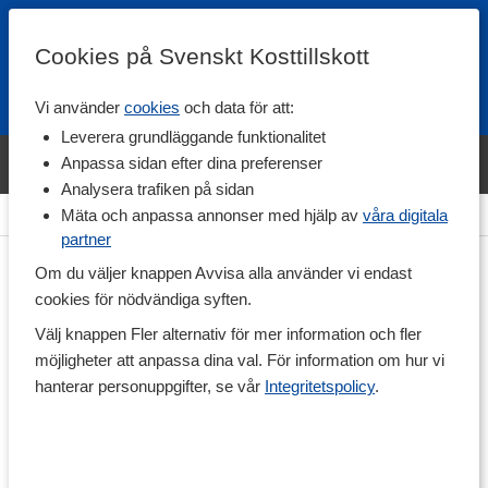
Cookies på Svenskt Kosttillskott
Vi använder
cookies
och data för att:
Fri frakt
Snabb leverans
Kundklubb
Leverera grundläggande funktionalitet
Bara idag! Handla varumärket Svenskt Kosttillskott för 600 kr & få
Anpassa sidan efter dina preferenser
shaker på köpet. »
Analysera trafiken på sidan
Hem
>
Vitaminer & Mineraler
>
Mineraler
>
Magnesium
Mäta och anpassa annonser med hjälp av
våra digitala
partner
Om du väljer knappen Avvisa alla använder vi endast
cookies för nödvändiga syften.
Välj knappen Fler alternativ för mer information och fler
möjligheter att anpassa dina val. För information om hur vi
hanterar personuppgifter, se vår
Integritetspolicy
.