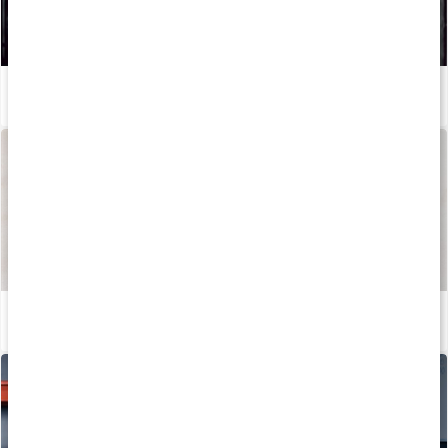
Så kan du boosta din löpträning och återhämtning med kosttillskott
Läs artikel
Så tillverkas våra kapslar och tabletter
Läs artikel