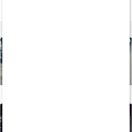
159 kr
135 kr
189 k
Magnesiumbisglycinat
Magnesium Citrat
Core Magnesium P
90 kaps
90 kaps
120 tabl
Lär dig mer
Stor guide: Allt om magnesium
Läs artikel