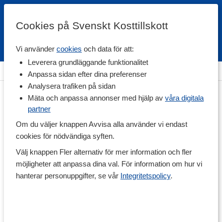
Cookies på Svenskt Kosttillskott
Vi använder
cookies
och data för att:
Fri frakt
Snabb leverans
Kundklubb
Leverera grundläggande funktionalitet
Hem
>
Vitaminer & Mineraler
>
Mineraler
>
Magnesium
Anpassa sidan efter dina preferenser
Analysera trafiken på sidan
Mäta och anpassa annonser med hjälp av
våra digitala
partner
Om du väljer knappen Avvisa alla använder vi endast
cookies för nödvändiga syften.
Välj knappen Fler alternativ för mer information och fler
möjligheter att anpassa dina val. För information om hur vi
hanterar personuppgifter, se vår
Integritetspolicy
.