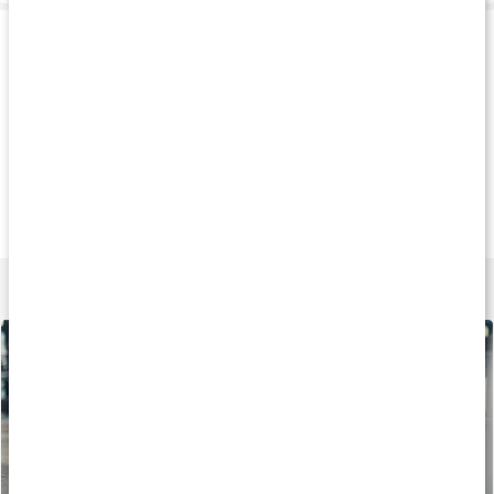
Produkttips
Köp 3 - spara 10%
Produkt på köpet
Produkt på köpe
159 kr
189 kr
135 k
Kalcium Magnesium
Cal-Mag Complex+
Magnesium Citra
120 kaps
180 kaps
90 kaps
Lär dig mer