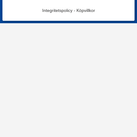
Integritetspolicy
-
Köpvillkor
KONTAKT
Kontaktformulär
TELEFON
0220601001
Vardagar: 09:00-12:00