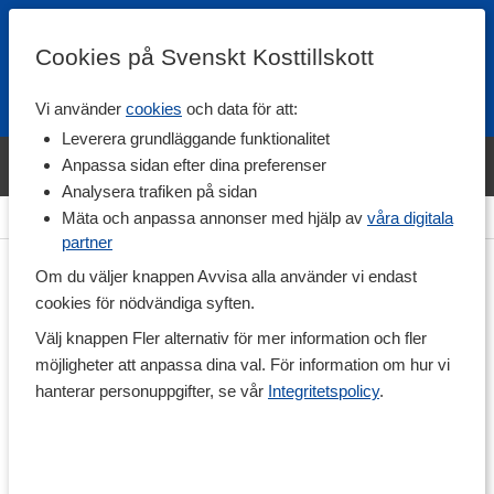
Cookies på Svenskt Kosttillskott
Vi använder
cookies
och data för att:
Fri frakt
Snabb leverans
Kundklubb
Leverera grundläggande funktionalitet
Bara idag! Handla varumärket Svenskt Kosttillskott för 600 kr & få
Anpassa sidan efter dina preferenser
shaker på köpet. »
Analysera trafiken på sidan
Hem
>
Vitaminer & Mineraler
>
Mineraler
>
Magnesium
Mäta och anpassa annonser med hjälp av
våra digitala
partner
Om du väljer knappen Avvisa alla använder vi endast
cookies för nödvändiga syften.
Välj knappen Fler alternativ för mer information och fler
möjligheter att anpassa dina val. För information om hur vi
hanterar personuppgifter, se vår
Integritetspolicy
.