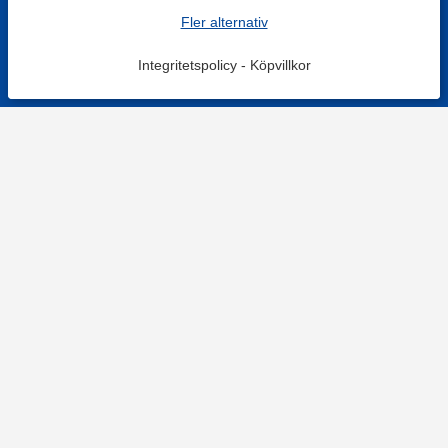
Fler alternativ
Integritetspolicy
-
Köpvillkor
KONTAKT
Kontaktformulär
TELEFON
0220601001