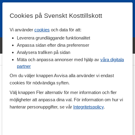
Cookies på Svenskt Kosttillskott
Vi använder
cookies
och data för att:
Fri frakt
Snabb leverans
Kundklubb
Leverera grundläggande funktionalitet
Bara idag! Handla varumärket Svenskt Kosttillskott för 600 kr & få
Anpassa sidan efter dina preferenser
shaker på köpet. »
Analysera trafiken på sidan
Hem
>
Träningstillskott
>
Före Träning
>
PWO
Mäta och anpassa annonser med hjälp av
våra digitala
partner
Om du väljer knappen Avvisa alla använder vi endast
cookies för nödvändiga syften.
Välj knappen Fler alternativ för mer information och fler
möjligheter att anpassa dina val. För information om hur vi
hanterar personuppgifter, se vår
Integritetspolicy
.