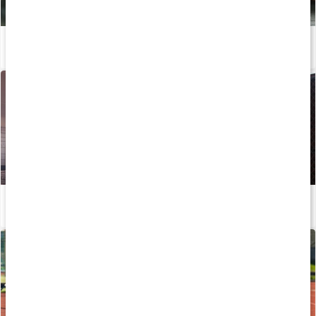
PWO-guiden: Så får du pump i musklerna
Läs artikel
Påverka din prestation och uthållighet med PWO
Läs artikel