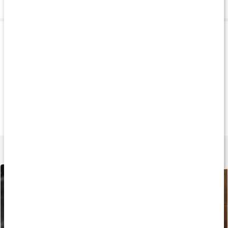
Leverans & betalning
Produkttips
20%
Produkt på köpet
Produkt på köpe
252 kr
259 kr
379 k
RAW Rampage
Core PWO Zero
Core Performanc
500 g
180 g
630 g
Lär dig mer