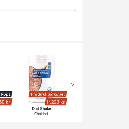
 köpt
Produkt på köpet
Produkt på köpet
69 kr
fr.
223 kr
239 kr
Diet Shake
Multivitamin Man
Choklad
120 kaps