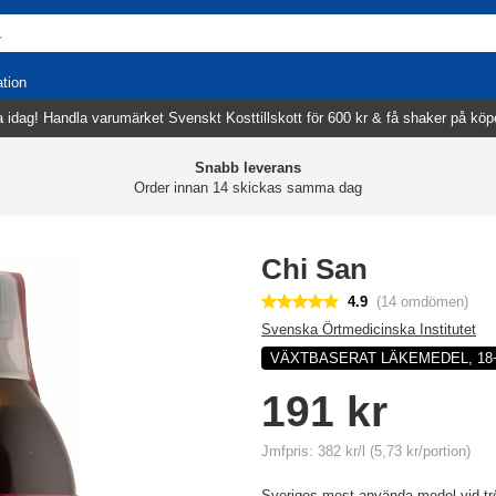
ation
 idag! Handla varumärket Svenskt Kosttillskott för 600 kr & få shaker på köp
Snabb leverans
Order innan 14 skickas samma dag
Chi San
4.9
(14 omdömen)
Svenska Örtmedicinska Institutet
VÄXTBASERAT LÄKEMEDEL, 18
191 kr
Jmfpris: 382 kr/l (5,73 kr/portion)
Sveriges mest använda medel vid trö