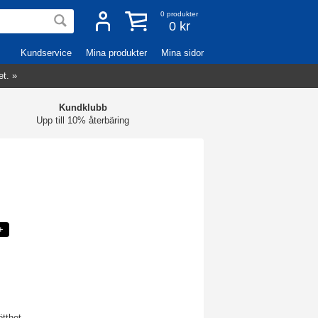
0
produkter
0 kr
Kundservice
Mina produkter
Mina sidor
et. »
Kundklubb
Upp till 10% återbäring
+
tthet.