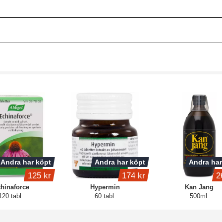
Andra har köpt
Andra har köpt
Andra har
125 kr
174 kr
2
hinaforce
Hypermin
Kan Jang
120 tabl
60 tabl
500ml