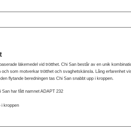
t
serade läkemedel vid trötthet. Chi San består av en unik kombinatio
 och som motverkar trötthet och svaghetskänsla. Lång erfarenhet vis
e den flytande beredningen tas Chi San snabbt upp i kroppen.
hi San har fått namnet ADAPT 232
 i kroppen