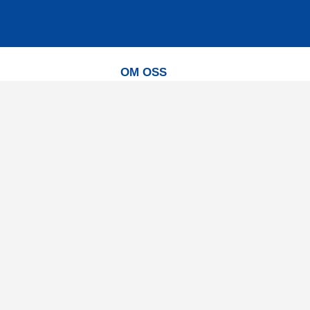
OM OSS
Vår vision
Våra varumärken
Vår historia
Tillgänglighet
Återförsäljare
Karriär
Samarbeten
Ambassadörsteam