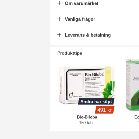
Om varumärket
Vanliga frågor
Leverans & betalning
Produkttips
Andra har köpt
491 kr
Bio-Biloba
Ec
150 tabl