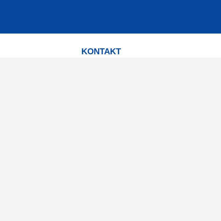
KONTAKT
Kontaktformulär
TELEFON
0220601001
Vardagar: 09:00-12:00
E-POST
info@svensktkosttillskott.se
MINA SIDOR
Logga in