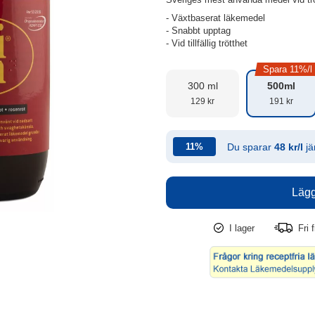
- Växtbaserat läkemedel
- Snabbt upptag
- Vid tillfällig trötthet
Spara 11%/l
300 ml
500ml
129 kr
191 kr
Du sparar
48 kr/l
jä
11%
I lager
Fri f