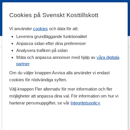
Cookies på Svenskt Kosttillskott
Vi använder
cookies
och data för att:
Fri frakt
Snabb leverans
Kundklubb
Leverera grundläggande funktionalitet
Hem
>
Träningstillskott
>
Under Träning
>
Energidryck
Anpassa sidan efter dina preferenser
Analysera trafiken på sidan
Mäta och anpassa annonser med hjälp av
våra digitala
partner
Om du väljer knappen Avvisa alla använder vi endast
cookies för nödvändiga syften.
Välj knappen Fler alternativ för mer information och fler
möjligheter att anpassa dina val. För information om hur vi
hanterar personuppgifter, se vår
Integritetspolicy
.