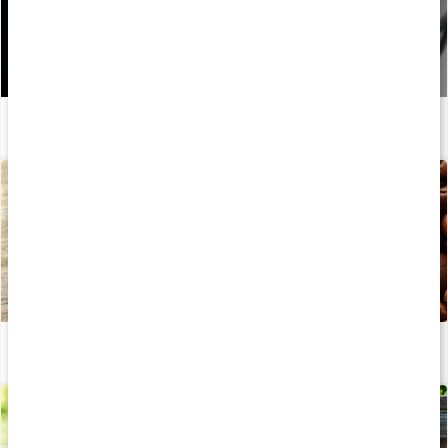
Så äter du innan träning: 5 pre-workout-snacks
Läs artikel
Så påverkas du av koffein
Läs artikel