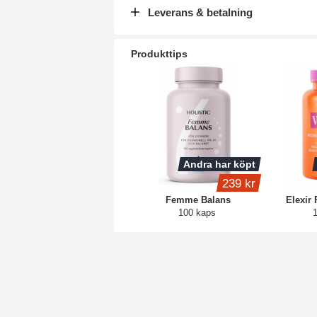
Leverans & betalning
Produkttips
Andra har köpt
239 kr
Femme Balans
Elexir
100 kaps