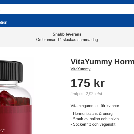
ation
Snabb leverans
Order innan 14 skickas samma dag
VitaYummy Horm
VitaYummy
175 kr
Jmfpris: 2,92 kr/st
Vitamingummies för kvinnor.
- Hormonbalans & energi
- Smak av hallon och salvia
- Sockerfritt och veganskt