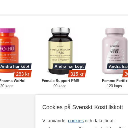
Andra har köpt
Andra har köpt
Andra har
283 kr
315 kr
3
 Pharma WoHo!
Female Support PMS
Femme Fertil+
120 kaps
90 kaps
120 kaps
Cookies på Svenskt Kosttillskott
Vi använder
cookies
och data för att: