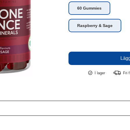
60 Gummies
Raspberry & Sage
I lager
Fri f