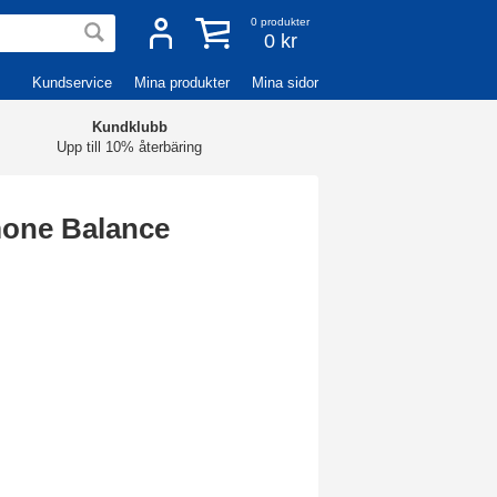
0
produkter
0 kr
Kundservice
Mina produkter
Mina sidor
Kundklubb
Upp till 10% återbäring
one Balance