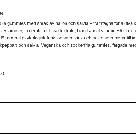
s
 gummies med smak av hallon och salvia – framtagna för aktiva kvi
 vitaminer, mineraler och växtextrakt, bland annat vitamin B6 som bidr
 för normal psykologisk funktion samt zink och selen som bidrar till
nkpeppar) och salvia. Veganska och sockerfria gummies, färgade med 
kt