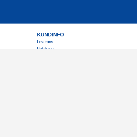
KUNDINFO
Leverans
Betalning
Returer
Köpvillkor
Kundklubb
Studentrabatt
Militärrabatt
Kontaktuppgifter Läkemedelsverket