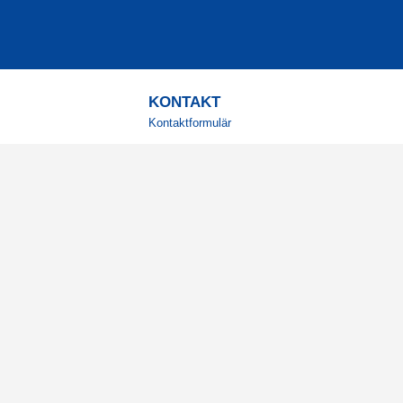
KONTAKT
Kontaktformulär
TELEFON
0220601001
Vardagar: 09:00-12:00
E-POST
info@svensktkosttillskott.se
MINA SIDOR
Logga in