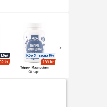
 köpt
Köp 3 - spara 8%
02 kr
189 kr
1 349 kr
Trippel Magnesium
Anab. Protein
90 kaps
4 kg