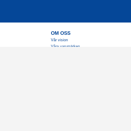
OM OSS
Vår vision
Våra varumärken
Vår historia
Tillgänglighet
Återförsäljare
Karriär
Samarbeten
Ambassadörsteam