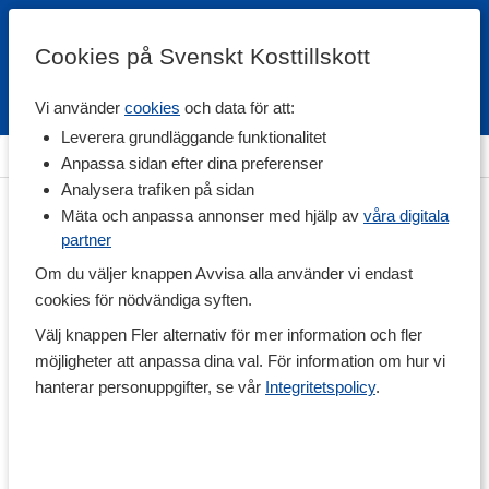
Cookies på Svenskt Kosttillskott
Vi använder
cookies
och data för att:
Fri frakt
Snabb leverans
Kundklubb
Leverera grundläggande funktionalitet
Hem
>
Livsmedel
>
Till Skafferiet
>
Bröd & Bakmix
Anpassa sidan efter dina preferenser
Analysera trafiken på sidan
Mäta och anpassa annonser med hjälp av
våra digitala
partner
Om du väljer knappen Avvisa alla använder vi endast
cookies för nödvändiga syften.
Välj knappen Fler alternativ för mer information och fler
möjligheter att anpassa dina val. För information om hur vi
hanterar personuppgifter, se vår
Integritetspolicy
.