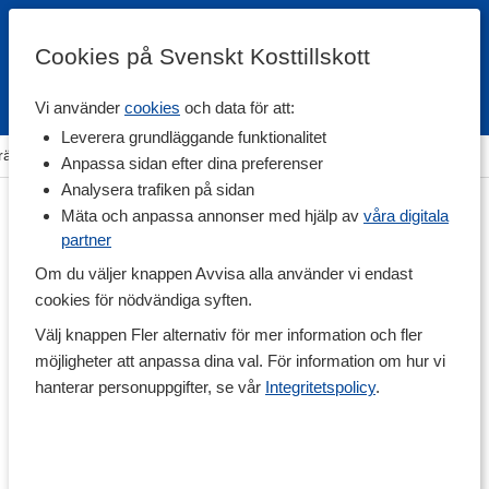
Cookies på Svenskt Kosttillskott
Vi använder
cookies
och data för att:
Fri frakt
Snabb leverans
Kundklubb
Leverera grundläggande funktionalitet
räning & Tillbehör
>
Övriga Tillbehör
>
Kroppsvård & Hårvård
Anpassa sidan efter dina preferenser
Analysera trafiken på sidan
Mäta och anpassa annonser med hjälp av
våra digitala
partner
Om du väljer knappen Avvisa alla använder vi endast
cookies för nödvändiga syften.
Välj knappen Fler alternativ för mer information och fler
möjligheter att anpassa dina val. För information om hur vi
hanterar personuppgifter, se vår
Integritetspolicy
.