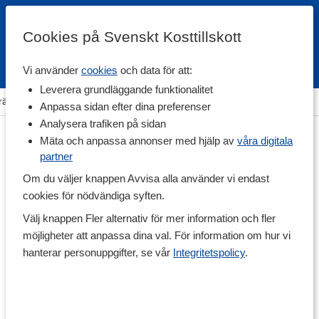
Cookies på Svenskt Kosttillskott
Vi använder
cookies
och data för att:
Fri frakt
Snabb leverans
Kundklubb
Leverera grundläggande funktionalitet
räning & Tillbehör
>
Övriga Tillbehör
>
Kroppsvård & Hårvård
Anpassa sidan efter dina preferenser
Analysera trafiken på sidan
Mäta och anpassa annonser med hjälp av
våra digitala
partner
Om du väljer knappen Avvisa alla använder vi endast
cookies för nödvändiga syften.
Välj knappen Fler alternativ för mer information och fler
möjligheter att anpassa dina val. För information om hur vi
hanterar personuppgifter, se vår
Integritetspolicy
.